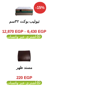
-15%
تيوليب بوكت ٣٢سم
12,870
EGP
6,430
EGP
–
أشتري عبر واتساب
مسند ظهر
220
EGP
أشتري عبر واتساب