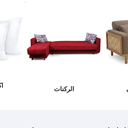
ا
الركنات