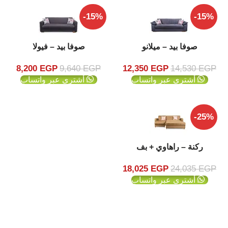
-15%
-15%
صوفا بيد – ميلانو
صوفا بيد – فيولا
8,200
EGP
9,640
EGP
12,350
EGP
14,530
EGP
أشتري عبر واتساب
أشتري عبر واتساب
-25%
ركنة – راهاوي + بف
18,025
EGP
24,035
EGP
أشتري عبر واتساب