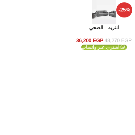
-25%
انتريه – الضحي
36,200
EGP
48,270
EGP
أشتري عبر واتساب