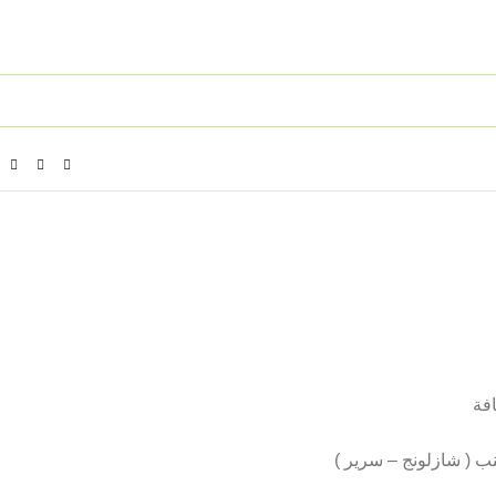
افة
ب ( شازلونج – سرير )