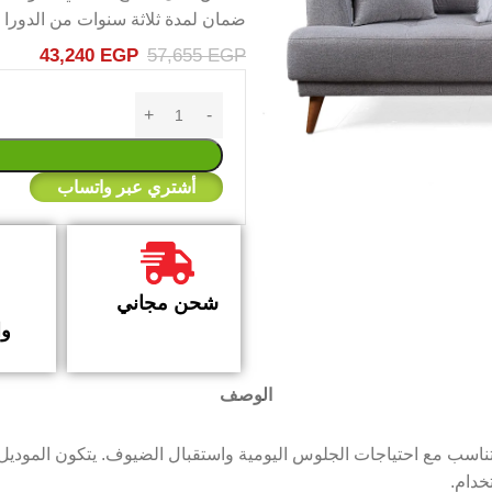
ضمان لمدة ثلاثة سنوات من الدورا
43,240
EGP
57,655
EGP
أشتري عبر واتساب
شحن مجاني
وا
الوصف
خدام.