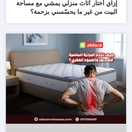
إزاي أختار أثاث منزلي يمشي مع مساحة
البيت من غير ما يحسّسني بزحمة؟