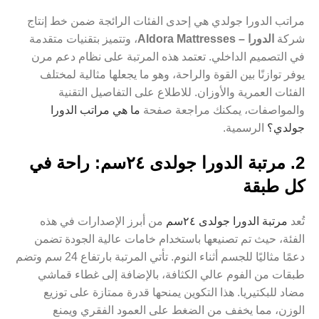
مراتب الدورا جولدي هي إحدى الفئات الرائجة ضمن خط إنتاج
شركة
الدورا – Aldora Mattresses
، وتتميز بتقنيات متقدمة
في التصميم الداخلي. تعتمد هذه المرتبة على نظام دعم مرن
يوفر توازنًا بين القوة والراحة، وهو ما يجعلها مثالية لمختلف
الفئات العمرية والأوزان. للاطلاع على التفاصيل التقنية
والمواصفات، يمكنك مراجعة صفحة
ما هي مراتب الدورا
جولدي؟
الرسمية.
2. مرتبة الدورا جولدى ٢٤سم: راحة في
كل طبقة
تُعد
مرتبة الدورا جولدى ٢٤سم
من أبرز الإصدارات في هذه
الفئة، حيث تم تصنيعها باستخدام خامات عالية الجودة تضمن
دعمًا مثاليًا للجسم أثناء النوم. تأتي المرتبة بارتفاع 24 سم وتضم
طبقات من الفوم عالي الكثافة، بالإضافة إلى غطاء قماشي
مضاد للبكتيريا. هذا التكوين يمنحها قدرة ممتازة على توزيع
الوزن، مما يخفف من الضغط على العمود الفقري ويمنع