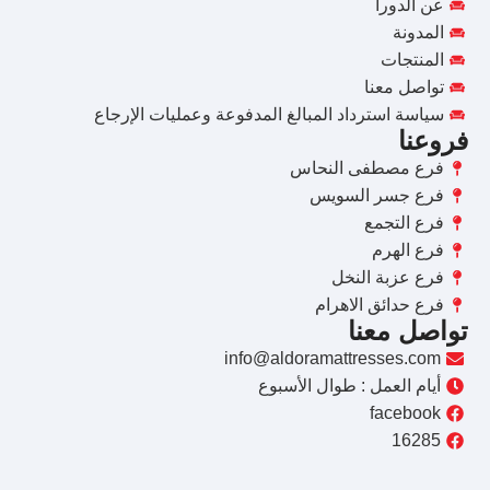
عن الدورا
المدونة
المنتجات
تواصل معنا
سياسة استرداد المبالغ المدفوعة وعمليات الإرجاع
فروعنا
فرع مصطفى النحاس
فرع جسر السويس
فرع التجمع
فرع الهرم
فرع عزبة النخل
فرع حدائق الاهرام
تواصل معنا
info@aldoramattresses.com
أيام العمل : طوال الأسبوع
facebook
16285