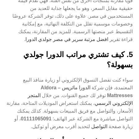
قويًا مقارنة بمنتجات أخرى من نفس الفئة. فهي تقدم قيمة
حقيقية مقابل السعر، وهو ما يجعلها جذابة للعديد من
المستخدمين في مصر. علاوة على ذلك، توفر الشركة عروضًا
وخصومات موسمية تقلل من التكلفة النهائية، مع إمكانية
التقسيط عبر منصتها الرسمية. للمزيد من المقارنة، يمكنك
قراءة تقرير
افضل مرتبة سرير في مصر جولدي الدورا
.
5. كيف تشتري مراتب الدورا جولدي
بسهولة؟
سواء كنت تفضل التسوق الإلكتروني أو زيارة منافذ البيع
المعتمدة، فإن شركة
الدورا ماتريس – Aldora
Mattresses
توفر لك جميع القنوات. من خلال
المتجر
الإلكتروني الرسمي
، يمكنك استعراض الموديلات المتاحة، مقارنة
الأسعار، والتواصل مع فريق المبيعات بسهولة. كذلك يمكنك
التواصل مباشرة مع الشركة عبر الهاتف:
01111065091
، أو
زيارة صفحة
التواصل
لتحديد أقرب معرض أو توكيل.