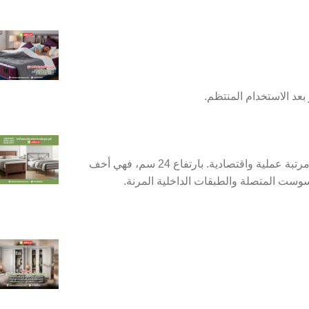
تعتبر الخيار المثالي للأشخاص اللي بيدوروا على مرتبة عملية واقتصادية. بارتفاع 24 سم، فهي أخف
وست المتصلة والطبقات الداخلية المرنة.