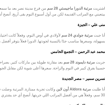
اشتريت
مرتبة الدورا ماجيستي 28 سم
من فرع مدينة نصر بعد ما سمعت 
بيتعبني مع المراتب القديمة لكن من أول أسبوع النوم بقى أريح. أنصح 
منى علي – الجيزة
أنا جبت
مرتبة جولدي 24 سم
لأولادي في أوض النوم، وفعلاً كانت اختيار
بسهولة، وسعرها مناسب جدًا بالنسبة لجودتها. الدورا فعلاً بتوفر أفضل 
محمد عبد الرحمن – التجمع الخامس
جربت
مرتبة دايموند 28 سم
بعد مقارنة طويلة بين ماركات كتير. بصراحة
حسينا بفرق كبير في النوم والراحة. سعرها أعلى شوية لكن مقابل الجود
نسرين سمير – مصر الجديدة
أنا طلبت
مرتبة Aldora أون لاين
30 سم، وفعلاً هي من أفضل المراتب اللي جربتها. أنصح أي حد يشتري من الموقع الرسمي أو الفروع المعتمدة.”