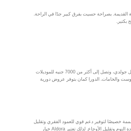
 القديمة. بصراحة حسيت بفرق كبير جدًا في الراحة.
 بكتير.
من حوالي 3500 جنيه للموديلات الاقتصادية مثل جولدي، وتصل إلى أكثر من 7000 جنيه للموديلات
سوست والخامات. الدورا كمان بتوفر عروض دورية
مة خصيصًا لتوفير دعم قوي للعمود الفقري وتقليل
آلام الظهر. العملاء اللي جربوا هذه المراتب أكدوا تحسن ملحوظ في جودة النوم وتقليل الأوجاع. لذلك تعتبر Aldora خيار