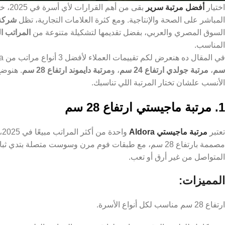
اختيار
أفضل مرتبة سرير
بقى م
المباشر على الصحة والإنتاجية. ومع كثرة العلامات التجارية، تظل
شركة الدورا 
السوق المصري والعربي، بفضل تقديمها لتشكيلة متنوعة من
المراتب ال
المناسب.
في المقال ده هنعرض لكم تقييمات العملاء لأفضل 3 أنواع مراتب من Aldora لعام 2025، وهم:
سم
،
مرتبة جولدي ارتفاع 24 سم
، و
مرتبة دايموند ارتفاع 28 سم
. هنوضح
الأنسب علشان تختار المرتبة اللي تناسبك.
1. مرتبة ماجيستي ارتفاع 28 سم
تعتبر
مرتبة ماجيستي Aldora
وا
مصممة بارتفاع 28 سم، مع طبقات فوم مرن وسوست متصلة بتدي ثبات ممتاز. العملاء وصفوها إنها
المتواصل من غير أرق أو تعب.
المميزات:
ارتفاع 28 سم مناسب لكل أنواع الأسرة.