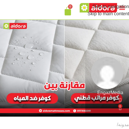
Skip to navigation
0
Skip to main content
EngazMedia
0
مدونه