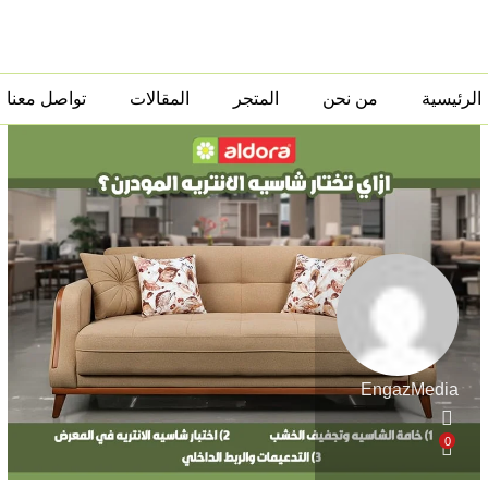
الرئيسية
من نحن
المتجر
المقالات
تواصل معنا
EngazMedia
0