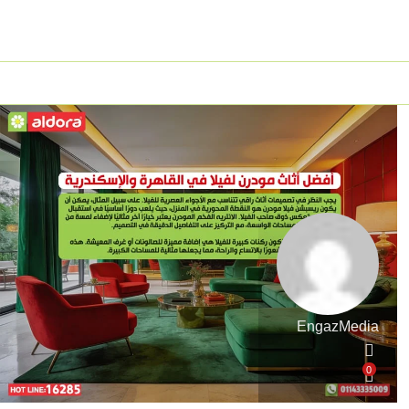
EngazMedia
0