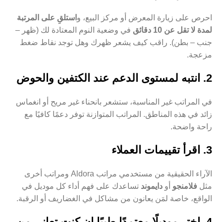
احرص على زيارة المعرض أو مركز البيع، و
استلقِ على المرتبة
لمدة لا تقل عن 10 دقائق
في وضعية النوم المعتادة لك (ظهر –
جنب – بطن). راقب كيف يشعر ظهرك وهل توجد نقاط ضغط
مزعجة.
2. انتبه لمستوى الدعم عند الكتفين والحوض
في المراتب غير المناسبة، ستشعر بانحناء غير مريح أو انغماس
زائد في هذه المناطق. المراتب المتوازنة توفر دعمًا كافيًا مع
راحة واضحة.
3. اقرأ تقييمات العملاء
الآراء الحقيقية من مستخدمي مراتب Aldora ومراتب أخرى
مثل
فلامنجو
أو
دايموند
تساعدك على فهم أداء كل موديل في
الواقع، خاصة لمَن يعانون من مشاكل في الغضاريف أو الرقبة.
4. اختر موديلًا معتمدًا طبيًا إن كنت تعاني من