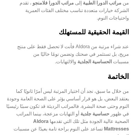
من
مراتب الدورا الطبية
إلى
مراتب الدورا فلامنجو
، تقدم
الشركة خيارات متعددة تناسب مختلف الفئات العمرية
واحتياجات النوم.
القيمة الحقيقية للمستهلك
عند شراء مرتبة من Aldora فأنت لا تحصل فقط على منتج
مريح، بل تستثمر في صحتك وتضمن نومًا خاليًا من
مسببات
الحساسية الجلدية
والالتهابات.
الخاتمة
من خلال ما سبق، نجد أن اختيار المرتبة ليس أمرًا ثانويًا كما
يعتقد البعض، بل هو قرار أساسي يؤثر على الصحة العامة وجودة
النوم وحتى صحة البشرة. فالمراتب الرديئة قد تكون سببًا رئيسيًا
في ظهور
حساسية جلدية
أو التهابات مزعجة، بينما المراتب
الصحية عالية الجودة مثل تلك التي تقدمها
Aldora
Mattresses
تساعد على النوم براحة تامة بعيدًا عن مسببات