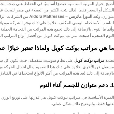
أصبح اختيار المرتبة المناسبة عنصرًا أساسيًا في الحفاظ على صحة الجس
الشكل أو السعر فقط، لذلك يتجه الكثير من العملاء في مصر للبحث عن
متوازن. وتُعد
الدورا ماتريس – Aldora Mattresses
من الشركات الرائ
لتناسب الاستخدام اليومي المكثف. علاوة على ذلك توفر الشركة موديلات
وأنماط النوم، بالإضافة إلى ذلك تجمع هذه المراتب بين الفخامة العملية 
النوم الصحي، أصبحت مـراتب بـوكت كـويل من أفضل أنواع المراتب الم
ما هي مراتب بوكت كويل ولماذا تعتبر خيارًا عمل
تعتمد
مراتب بوكت كويل
على نظام سوست منفصلة، حيث تكون كل سوس
مستقل عن الأخرى. علاوة على ذلك هذا التصميم يقلل انتقال الحركة و
بالإضافة إلى ذلك تُعد هذه المراتب من أكثر الأنواع استخدامًا في الفنادق
1. دعم متوازن للجسم أثناء النوم
الميزة الأساسية في مـراتب بـوكت كـويل هي قدرتها على توزيع الوز
عليها فقط. ولتوضيح ذلك بشكل عملي: