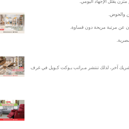
تزن يقلل الإجهاد اليومي.
ن والحوض.
ون عن مرتبة مريحة دون قساوة.
صرية.
 شريك آخر، لذلك تنتشر مـراتب بـوكت كـويل في غرف