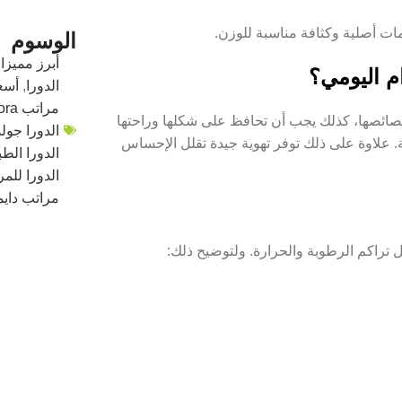
ات أصلية وكثافة مناسبة للوزن.
الوسوم
أبرز مميزا
م اليومي؟
الدورا
,
أسع
مراتب aldora
صائصها، كذلك يجب أن تحافظ على شكلها وراحتها
الدورا جول
ة. علاوة على ذلك توفر تهوية جيدة تقلل الإحساس
الدورا الطب
الدورا للم
مراتب دايم
 تراكم الرطوبة والحرارة. ولتوضيح ذلك: