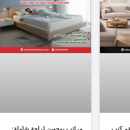
قم كنب
مراتب بوجهين لراحة شاملة: