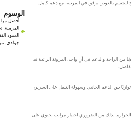
 للجسم بالغوص برفق في المرتبة، مع دعم كامل
الوسوم
أفضل مرات
المزمنة
,
تح
العمود الف
جولدي
,
مرت
 من الراحة والدعم في آنٍ واحد. المرونة الزائدة قد
مفاصل.
ين 26 و30 سم. هذا الارتفاع يمنح توازنًا بين الدعم الجانبي وسهولة التنقل على السرير،
 الحرارة. لذلك من الضروري اختيار مراتب تحتوي على