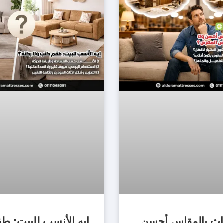
اث بالمقاس أحسن
إيه الأنسب للبيت: ط