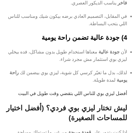
فاخر
يناسب الديكور العصري.
في المقابل، التصميم العادي برضه بيكون شيك ومناسب للناس
اللي بتحب البساطة.
4) جودة عالية تضمن راحة يومية
لأن
جودة عالية
معناها استخدام طويل بدون مشاكل، فده بيخلي
ليزي بوي استثمار مش مجرد شراء.
لذلك، بدل ما تغيّر كرسي كل شوية، ليزي بوي بيضمن لك
راحة
يومية
لمدة طويلة.
أفضل ليزي بوي للناس اللي بتقضي وقت طويل في البيت
ليش تختار ليزي بوي فردي؟ (أفضل اختيار
للمساحات الصغيرة)
إذا كنت بتدور على
قعدة مريحة
من غير ما تستهلك مساحة