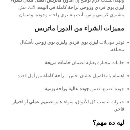
ولهذا السبب لازم نوضح إن
الدورا ماتريس أفضل مكان لشراء
ليزي بوي فردي وزوجي لراحة كاملة في البيت
. لأنك مش
بتشتري كرسي وبس، أنت بتشتري راحة، وجودة، وضمان.
مميزات الشراء من الدورا ماتريس
توفر موديلات
ليزي بوي فردي
و
ليزي بوي زوجي
بأشكال
مختلفة.
خامات مختارة بعناية لضمان
خامات مريحة
.
اهتمام بالتفاصيل عشان تحس بـ
راحة كاملة
من أول قعدة.
جودة تصنيع تضمن
جودة عالية
و
راحة يومية
.
خيارات تناسب كل الأذواق، سواء عايز
تصميم عملي
أو
اختيار
فاخر
.
ليه ده مهم؟