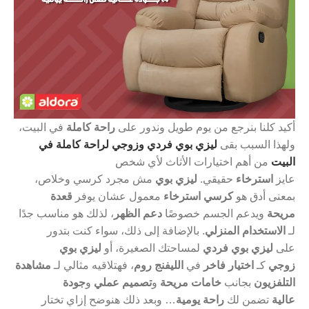
أكيد كلنا بنرجع من يوم طويل وندور على
راحة كاملة
في البيت،
ولهذا السبب بقى
ليزي بوي فردي وزوجي لراحة كاملة في
البيت
من أهم اختيارات الأثاث لأي شخص
عايز
استرخاء
حقيقي.
ليزي بوي
مش مجرد كرسي وخلاص،
بمعنى أدق هو
كرسي استرخاء
معمول عشان يوفر
قعدة
مريحة
ويدعم الجسم خصوصًا
دعم الظهر
، لذلك هو مناسب جدًا
لـ
الاستخدام المنزلي
. بالإضافة إلى ذلك، سواء كنت بتدور
على
ليزي بوي فردي
لمساحتك الصغيرة، أو
ليزي بوي
زوجي
كـ
اختيار فاخر
في
الليفنج روم
، فهتلاقيه مثالي لـ
مشاهدة
التلفزيون
بجانب
خامات مريحة
و
تصميم عملي
و
جودة
عالية
تضمن لك
راحة يومية
… وبعد ذلك هنوضح إزاي تختار