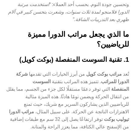
وتحسين جودة النوم. بحسب أحد العملاء:
“استخدمت مرتبة
الدورا فلامنجو لمدة ثلاث سنوات، وشعرت بتحسن كبير في آلام
ظهري بعد التدريبات الشاقة.”
ما الذي يجعل مراتب الدورا مميزة
للرياضيين؟
1. تقنية السوست المنفصلة (بوكت كويل)
تُعد
مراتب بوكت كويل
من أبرز الخيارات التي تقدمها
شركة
الدورا للمراتب
. تتميز هذه المراتب بتقنية
السوست
المنفصلة
التي توفر دعمًا مستقلًا لكل جزء من الجسم، مما يقلل
من انتقال الحركة ويضمن نومًا هادئًا. هذه الميزة مثالية
للرياضيين الذين يشاركون السرير مع شريك، حيث تمنع
الاهتزازات الناتجة عن الحركة. على سبيل المثال،
مراتب الدورا
تيوليب بوكت
توفر ارتفاعًا يصل إلى 32 سم مع طبقات إضافية
من الإسفنج عالي الكثافة، مما يعزز الراحة والمتانة.