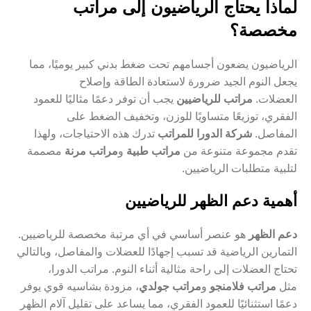
لماذا يحتاج الرياضيون إلى مراتب
مخصصة؟
الرياضيون يضعون أجسامهم تحت ضغط بدني كبير يوميًا، مما
يجعل النوم الجيد ضرورة لاستعادة الطاقة وإصلاح
العضلات.
مراتب للرياضيين
يجب أن توفر دعمًا مثاليًا للعمود
الفقري، توزيعًا متساويًا للوزن، وتخفيف الضغط على
المفاصل.
شركة الدورا للمراتب
تدرك هذه الاحتياجات، ولهذا
تقدم مجموعة متنوعة من
مراتب طبية
و
مراتب مرنة
مصممة
لتلبية متطلبات الرياضيين.
أهمية دعم الظهر للرياضيين
دعم الظهر
هو عنصر أساسي في أي مرتبة مخصصة للرياضيين.
التمارين الرياضية قد تسبب إجهادًا للعضلات والمفاصل، وبالتالي
تحتاج العضلات إلى راحة مثالية أثناء النوم. مراتب الدورا،
مثل
مراتب فلامنجو
و
مراتب جولدي
، مزودة بشاسيه قوي يوفر
دعمًا استثنائيًا للعمود الفقري، مما يساعد على تقليل آلام الظهر