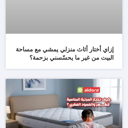
إزاي أختار أثاث منزلي يمشي مع مساحة
البيت من غير ما يحسّسني بزحمة؟