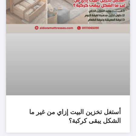
أستغل تخزين البيت إزاي من غير ما
الشكل يبقى كركبة؟