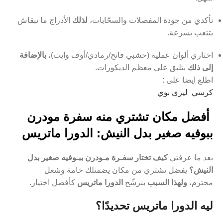
تأكدي من جودة المفصلات والسحّابات،
لذلك
الأدراج ما تبقاش
بتتعب بسرعة.
اختاري ألوان عملية (خشبي فاتح/رمادي/أوف وايت)،
بالإضافة
إلى ذلك
بتليق على معظم الديكورات.
اطلع ايضا على :
كرسي ليزي بوي
أفضل مكان تشتري منه سفرة مودرن
ببوفيه صغير بدل النيش: الدورا ماتريس
بعد ما عرفتي
كيف تختار سفـرة مـودرن ببـوفيه صغير بدل
النيش؟
يفضل تشتري من مكان يضمنلك خامة وشغل
محترم،
ولهذا السبب
بنرشّح
الدورا ماتريس
كأفضل اختيار.
ليه الدورا ماتريس تحديدًا؟