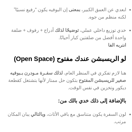
ابعدي عن العمق الكبير،
بمعنى
إن البوفيه يكون “رفيع نسبيًا”
لكنه منظم من جوه.
خدي توزيع داخلي عملي،
توضيحًا لذلك
أدراج + رفوف + ضلفة
واحدة أفضل من ضلفتين كبار أحيانًا.
انتريه الفا
لو الريسبشن عندك مفتوح (Open Space)
هنا لازم تفكري في المنظر العام،
لذلك
سفـرة مـودرن بـبوفيه
صغير للريسبشن المفتوح
بتكون حل ممتاز لأنها بتشتغل كقطعة
ديكور وتخزين في نفس الوقت.
بالإضافة إلى ذلك
خدي بالك من:
لون السفرة يكون متناسق مع باقي الأثاث،
وبالتالي
يبان المكان
مرتب.