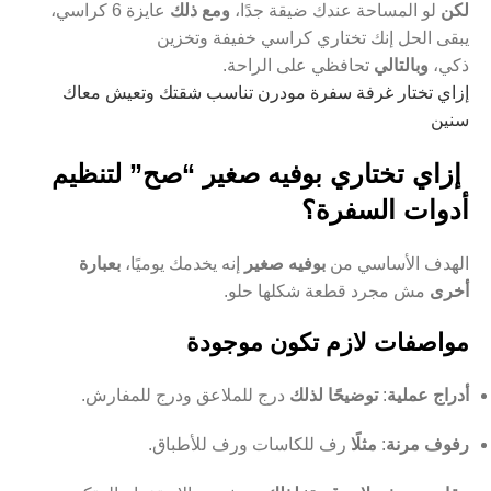
لكن
لو المساحة عندك ضيقة جدًا،
ومع ذلك
عايزة 6 كراسي،
يبقى الحل إنك تختاري كراسي خفيفة وتخزين
ذكي،
وبالتالي
تحافظي على الراحة.
إزاي تختار غرفة سفرة مودرن تناسب شقتك وتعيش معاك
سنين
إزاي تختاري بوفيه صغير “صح” لتنظيم
أدوات السفرة؟
الهدف الأساسي من
بوفيه صغير
إنه يخدمك يوميًا،
بعبارة
أخرى
مش مجرد قطعة شكلها حلو.
مواصفات لازم تكون موجودة
أدراج عملية
:
توضيحًا لذلك
درج للملاعق ودرج للمفارش.
رفوف مرنة
:
مثلًا
رف للكاسات ورف للأطباق.