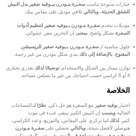
خيارات متنوعة تناسب
سفـرة مـودرن ببـوفيه صغير بدل النيش
للشقق الحديثة
،
وبالتالي
تلاقي موديل على مقاس بيتك.
موديلات بتخدم
سفـرة مـودرن بـبوفيه صغير لتنظيم أدوات
السفرة
بشكل واضح،
بمعنى
إن التخزين مش عشوائي.
حلول مناسبة لـ
سفـرة مـودرن بـبوفيه صغير للريسبشن
المفتوح
،
بالإضافة إلى ذلك
بتدي شكل مودرن من غير زحمة.
توازن ممتاز بين الشكل والاستخدام،
توضيحًا لذلك
تقدري تختاري
4 أو 6 كراسي حسب احتياجك من غير ما تضيّعي مساحة.
الخلاصة
اختيار
بوفيه صغير
مع السفرة هو حل ذكي،
نظرًا لـ
المساحات
الحالية
وبسبب
إن النيش الكبير بيبقى عبء في بيوت
كتير.
لذلك
لما تركزي على المقاس، والتوزيع، وعدد الكراسي،
هتوصلي لأفضل نتيجة،
وبالتالي
تحصلي على
سفـرة مـودرن
ببـوفيه صغير يوفر مساحة في البيت
وفي نفس الوقت تكون