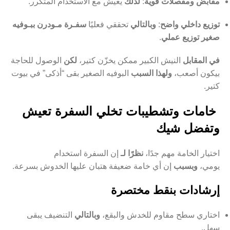
مقابض ومفصلات قوية
:
لذلك
يعيش مع الاستخدام المتكرر.
توزيع داخلي واضح
:
وبالتالي
تحققي فعليًا
سفـرة مـودرن ببـوفيه
صغير توزيع عملي
.
في المقابل
النيش الكبير ممكن يخزّن كتير،
لكن
الوصول للحاجة
بيكون أصعب،
ولهذا السبب
البوفيه الصغير بقى “أذكى” في بيوت
كتير.
خامات وتشطيبات تخلي السفرة تعيش
وتفضل شيك
اختيار الخامة مهم جدًا،
نظرًا لـ
إن السفرة استخدام
يومي،
وبسبب
إن أي خامة ضعيفة هتبان عليها الخدوش بسرعة.
إرشادات بنقط مختصرة
اختاري سطح مقاوم للخدش والبقع،
وبالتالي
التنضيف يبقى
سهل.