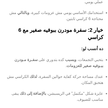
عملي يومي.
استخدامك الأساسي يومي مش عزومات كبيرة،
وبالتالي
مش
محتاجة 6 كراسي ثابتين.
خيار 2: سفرة مودرن ببوفيه صغير مع 6
كراسي
ده أنسب لو:
بتحبي التجمعات،
وبسبب
كده بتدوري على
سفـرة مـودرن
ببـوفيه صغير للعزومات
.
عندك مساحة حركة كفاية حوالين السفرة،
لذلك
الكراسي مش
هتخنق المكان.
عايزة شكل “مكتمل” في الريسبشن،
بالإضافة إلى ذلك
يبقى
مناسب للضيوف.