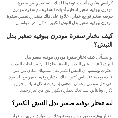
كراسي
هتكون أنسب.
توضيحًا لذلك
هتستفيدي من
سفرة
مودرن ببوفيه صغير لتنظيم أدوات السفرة
مع
سفرة مودرن
ببوفيه صغير توزيع عملي
،
علاوة على ذلك
هتقدري تعملي
سفرة
مودرن ببوفيه صغير بدل النيش الكبير
بشكل أشيك وأسهل.
كيف تختار سفرة مودرن ببوفيه صغير بدل
النيش؟
لو بتسألي
كيف تختار سفرة مودرن ببوفيه صغير بدل
النيش؟
فإنتِ على الطريق الصح،
نظرًا لـ
إن مساحات البيوت
اتغيّرت
وبسبب
إن النيش الكبير بقي بيستهلك مكان من غير
فايدة يومية عند ناس كتير.
لذلك
اختيار
بوفيه صغير
مع السفرة
بقى حل مودرن وعملي،
بمعنى
إنه يديك شكل شيك وتخزين
ذكي،
وبالتالي
يساعدك تعملي ديكور أنيق من غير زحمة.
ليه تختار بوفيه صغير بدل النيش الكبير؟
اختيار
بوفيه صغير
مش موضة وخلاص،
بعبارة أخرى
هو قرار