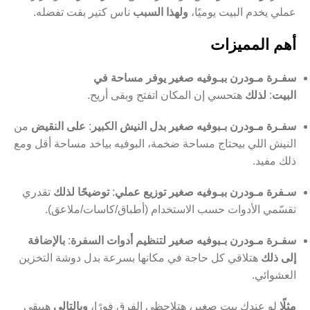
عملي يخدم البيت يوميًا،
ولهذا السبب
ناس كتير بقت تفضله.
أهم المميزات
سفـرة مـودرن ببـوفيه صغير يوفر مساحة في
البيت
:
لذلك
هتحسي إن المكان اتفتح وبقى أريح.
سفـرة مـودرن بـبوفيه صغير بدل النيش الكبير
:
على النقيض
من
النيش اللي بيحتاج مساحة ضخمة، البوفيه بياخد مساحة أقل ومع
ذلك مفيد.
سـفرة مـودرن ببـوفيه صغير توزيع عملي
:
توضيحًا لذلك
تقدري
تقسّمي الأدوات حسب الاستخدام (أطباق/كاسات/ملاعق).
سفـرة مـودرن بـبوفيه صغير لتنظيم أدوات السفرة
:
بالإضافة
إلى ذلك
هتلاقي كل حاجة في مكانها بسرعة بدل دوشة التخزين
العشوائي.
مثلًا
لو عندك بيت صغير، هتلاحظي الفرق فورًا،
وبالتالي
هيبقى