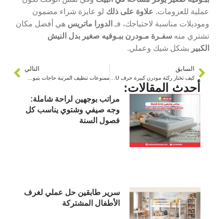
عملية للعزومات.
علاوة على ذلك
لو عايزة شراء مضمون
وموديلات مناسبة لاحتياجك، فـ
الدورا ماتريس
هي أفضل مكان
تشتري منه
سفـرة مـودرن ببـوفيه صغير بدل النيش
الكبير
بشكل شيك وعملي.
السابق
التالي
كيف تختار ركنة مودرن كبيرة حرف U للصالات الواسعة والعائلات؟
ممنوعات تنظيف المرتبة حاجات بتبوظها من أول مرة
أحدث المقالات:
مراتب بوجهين لراحة شاملة:
وجه صيفي وشتوي يناسب كل
فصول السنة
سرير طابقين حل عملي لغرف
الأطفال المشتركة