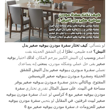
لو بتسألي:
كيف تختار سفرة مودرن ببوفيه صغير بدل
النيش؟
فده طبيعي،
نظرًا لـ
إن الشقق الحديثة بقت
أصغر
وبسبب
إن النيش الكبير بيزحم المكان.
لذلك
اختيار
بوفيه
صغير
بقى حل عملي وشكله مودرن،
بمعنى
إنه يساعدك
تعملي
سفـرة مـودرن بـبوفيه صغير بدل النيش للشقق
الحديثة
و
سفـرة مـودرن بـبوفيه صغير للريسبشن
المفتوح
،
وبالتالي
يحقق
سفـرة مـودرن ببـوفيه صغير يوفر
مساحة في البيت
.
على سبيل المثال
تقدري تختاري
سفرة
مودرن ببوفيه صغير مع 4 كراسي
لو عندك
سفرة مودرن ببوفيه
صغير لبيت غرفتين
،
في المقابل
لو بتحبي
سفرة مودرن ببوفيه
صغير للعزومات
فـ
سفرة مودرن ببوفيه صغير مع 6