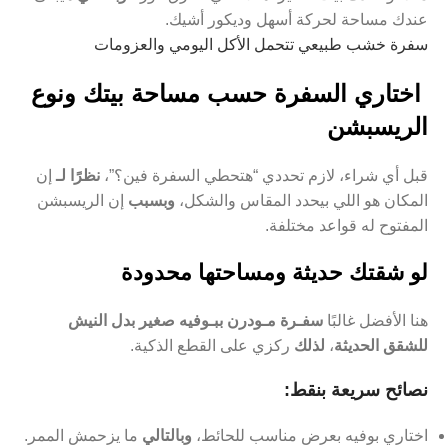
عندك مساحة لحركة أسهل وديكور أشيك.
سفرة خشب طبيعي تتحمل الأكل اليومي والعزومات
اختاري السفرة حسب مساحة بيتك ونوع
الريسبشن
قبل أي شراء، لازم تحددي “هتحطي السفرة فين؟”،
نظرًا لـ
إن
المكان هو اللي بيحدد المقاس والشكل،
وبسبب
إن الريسبشن
المفتوح له قواعد مختلفة.
لو شقتك حديثة ومساحتها محدودة
هنا الأفضل غالبًا
سفـرة مـودرن ببـوفيه صغير بدل النيش
للشقق الحديثة
،
لذلك
ركزي على القطع الذكية.
نصائح سريعة بنقط:
اختاري بوفيه بعرض مناسب للحائط،
وبالتالي
ما يزحمش الممر.