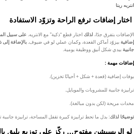
انتريه ريتا
اختار إضافات ترفع الراحة وتزوّد الاستفادة
الإضافات بتفرق جدًا،
لذلك
اختار قطع “ذكية” مع الانتريه.
على سبيل المث
إضافية
بيزوّد أماكن القعدة، وكمان عملي لو في ضيوف.
بالإضافة إلى ذ
جانبية
بيدي شكل أنيق ووظيفة يومية.
إضافات مهمة :
بوفات إضافية (قعدة + شكل + أحيانًا تخزين).
ترابيزة جانبية للمشروبات والموبايل.
مخدات مريحة (لكن بدون مبالغة).
توضيحًا لذلك
: بدل ما تحط ترابيزة كبيرة تقفل المساحة، ترابيزة جانبية
لو الريسبشن مفتوح… ركّز على توزيع يليق با