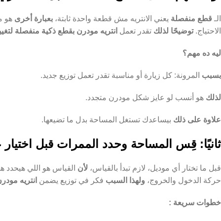
الـ
قطع منفصلة
يعني الانتريه مش قطعة واحدة ثابتة،
بعبارة أخرى
هو م
الاحتياج.
توضيحًا لذلك
تقدر تعمل
انتريه مودرن بقطع ذكية منفصلة لتغيي
ليه ده مهم؟
بسبب
المرونة: كل زيارة أو مناسبة تقدر تعمل توزيع جديد.
لذلك
هو أنسب لو عايز شكل مودرن متجدد.
علاوة على ذلك
بيساعدك تستغل المساحة بدل ما تضيعها.
ثانيًا: قِس المساحة وحدد الممرات قبل اختيار 
قبل ما تختار أي موديل، لازم تبدأ بالقياس،
لأن
القياس هو اللي هيحدد هل هتحتاج 2 قطعة 
حركة الدخول والخروج،
ولهذا السبب
فكر في توزيع يضمن
انتريه مود
خطوات سريعة :