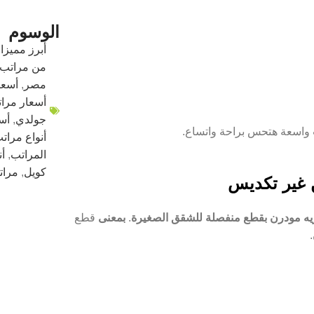
الوسوم
أبرز مميزا
من مراتب ا
مصر
,
أسعار 
أسعار مرات
جولدي
,
أس
واسعة هتحس براحة واتساع.
أنواع مراتب
المراتب
,
أن
كويل
,
مرات
ن غير تكديس
ريه مودرن بقطع منفصلة للشقق الصغيرة
.
بمعنى
قطع