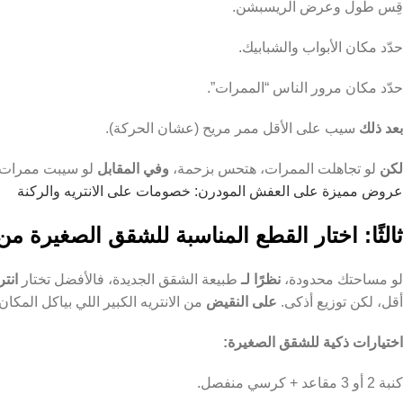
قِس طول وعرض الريسبشن.
حدّد مكان الأبواب والشبابيك.
حدّد مكان مرور الناس “الممرات”.
بعد ذلك
سيب على الأقل ممر مريح (عشان الحركة).
لكن
لو تجاهلت الممرات، هتحس بزحمة،
وفي المقابل
لو سيبت ممرات 
عروض مميزة على العفش المودرن: خصومات على الانتريه والركنة
ثالثًا: اختار القطع المناسبة للشقق الصغيرة م
لو مساحتك محدودة،
نظرًا لـ
طبيعة الشقق الجديدة، فالأفضل تختار
انت
أقل، لكن توزيع أذكى.
على النقيض
من الانتريه الكبير اللي بياكل المكان.
اختيارات ذكية للشقق الصغيرة:
كنبة 2 أو 3 مقاعد + كرسي منفصل.