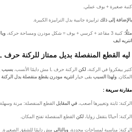
كنبة صغيرة + بوف عملي.
بالإضافة إلى ذلك
ترابيزة جانبية بدل الترابيزة الكبيرة.
مثلًا
: كنبة 3 مقاعد + كرسي + بوف = شكل مودرن ومساحة حركة،
وبال
انتريه ايف
ليه القطع المنفصلة بديل ممتاز للركنة حرف L؟
كتير بيفكروا في الركنة،
لكن
الركنة حرف L مش دايمًا الأنسب.
بسبب
إ
المكان.
ولهذا السبب
بقى خيار
انتريه مودرن بقطع منفصلة بدل الركنة 
مقارنة سريعة :
الركنة: ثابتة وتغييرها أصعب،
في المقابل
القطع المنفصلة: مرنة وسهلة 
الركنة: أحيانًا بتقفل زوايا،
لكن
القطع المنفصلة تفتح المكان.
الركنة: مناسبة لمساحات محددة،
وبالتالي
مش دايمًا للشقق الصغيرة.