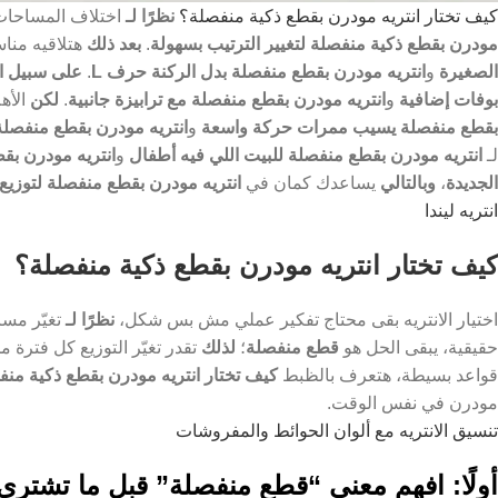
كيف تختار انتريه مودرن بقطع ذكية منفصلة؟
نظرًا لـ
اختلاف المساحات،
مودرن بقطع ذكية منفصلة لتغيير الترتيب بسهولة
.
بعد ذلك
هتلاقيه منا
الصغيرة
و
انتريه مودرن بقطع منفصلة بدل الركنة حرف L
.
على سبيل ا
بوفات إضافية
و
انتريه مودرن بقطع منفصلة مع ترابيزة جانبية
.
لكن
الأه
بقطع منفصلة يسيب ممرات حركة واسعة
و
انتريه مودرن بقطع منفصل
لـ
انتريه مودرن بقطع منفصلة للبيت اللي فيه أطفال
و
انتريه مودرن ب
الجديدة
،
وبالتالي
يساعدك كمان في
انتريه مودرن بقطع منفصلة لتوزيع
انتريه ليندا
كيف تختار انتريه مودرن بقطع ذكية منفصلة؟
اختيار الانتريه بقى محتاج تفكير عملي مش بس شكل،
نظرًا لـ
تغيّر مس
حقيقية، يبقى الحل هو
قطع منفصلة
؛
لذلك
تقدر تغيّر التوزيع كل فترة 
قواعد بسيطة، هتعرف بالظبط
كيف تختار انتريه مودرن بقطع ذكية من
مودرن في نفس الوقت.
تنسيق الانتريه مع ألوان الحوائط والمفروشات
أولًا: افهم معنى “قطع منفصلة” قبل ما تشتري