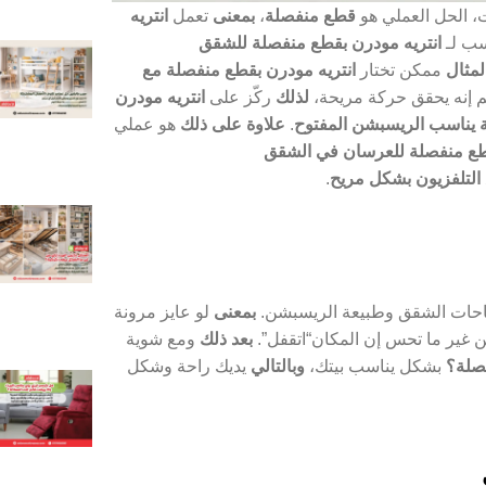
 الحل العملي هو
قطع منفصلة
،
بمعنى
تعمل
انتريه
سب لـ
انتريه مودرن بقطع منفصلة للشقق
لمثال
ممكن تختار
انتريه مودرن بقطع منفصلة مع
م إنه يحقق حركة مريحة،
لذلك
ركّز على
انتريه مودرن
ة يناسب الريسبشن المفتوح
.
علاوة على ذلك
هو عملي
قطع منفصلة للعرسان في الشقق
 التلفزيون بشكل مريح
.
احات الشقق وطبيعة الريسبشن.
بمعنى
لو عايز مرونة
من غير ما تحس إن المكان“اتقفل”.
بعد ذلك
ومع شوية
فصلة؟
بشكل يناسب بيتك،
وبالتالي
يديك راحة وشكل