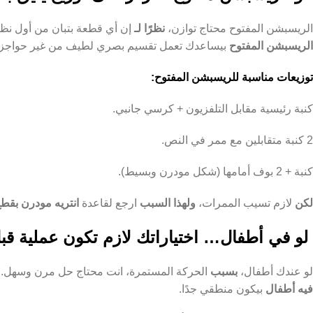
الريسبشن المفتوح محتاج توازن،
نظرًا لـ
إن أي قطعة بتبان من أول نظ
الريسبشن المفتوح
بيساعدك تعمل تقسيم بصري لطيف من غير حواجز.
توزيعات مناسبة للريسبشن المفتوح:
كنبة رئيسية مقابل التلفزيون + كرسي جانبي.
2 كنبة متقابلين مع ممر في النص.
كنبة + 2 بوف أمامها (شكل مودرن وبسيط).
لكن
لازم تسيب الممرات،
ولهذا السبب
ارجع لقاعدة
انتريه مودرن بق
لو في أطفال… اختياراتك لازم تكون عملية ق
لو عندك أطفال،
بسبب
الحركة المستمرة، انت محتاج حل مرن وسهل.
فيه أطفال
بيكون منطقي جدًا.