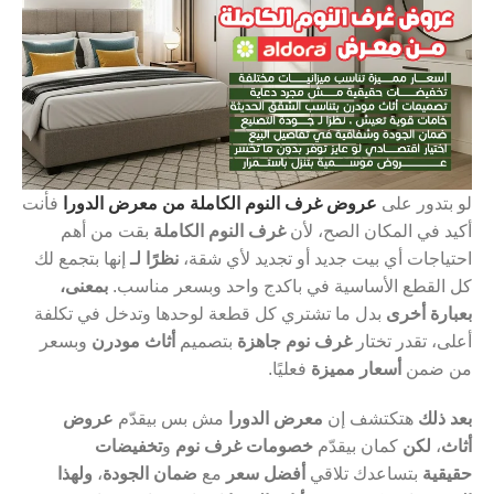
لو بتدور على
عروض غرف النوم الكاملة من معرض الدورا
فأنت
أكيد في المكان الصح، لأن
غرف النوم الكاملة
بقت من أهم
احتياجات أي بيت جديد أو تجديد لأي شقة،
نظرًا لـ
إنها بتجمع لك
كل القطع الأساسية في باكدج واحد وبسعر مناسب.
بمعنى،
بعبارة أخرى
بدل ما تشتري كل قطعة لوحدها وتدخل في تكلفة
أعلى، تقدر تختار
غرف نوم جاهزة
بتصميم
أثاث مودرن
وبسعر
من ضمن
أسعار مميزة
فعليًا.
بعد ذلك
هتكتشف إن
معرض الدورا
مش بس بيقدّم
عروض
أثاث
،
لكن
كمان بيقدّم
خصومات غرف نوم
و
تخفيضات
حقيقية
بتساعدك تلاقي
أفضل سعر
مع
ضمان الجودة
،
ولهذا