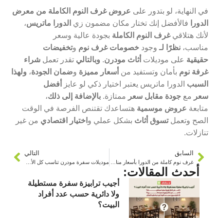
في النهاية، لو بتدور على
عروض غرف النوم الكاملة من معرض
الدورا
فالأفضل إنك تختار مكان مضمون زي
الدورا ماتريس
،
لأنك هتلاقي
غرف النوم الكاملة
بجودة عالية وسعر
مناسب،
نظرًا لـ
وجود
خصومات غرف نوم
و
تخفيضات
حقيقية
على موديلات
أثاث مودرن
.
وبالتالي
تقدر تعمل
شراء
غرفة نوم
بأمان وتستفيد من
أسعار مميزة
و
ضمان الجودة
،
ولهذا
السبب
الدورا ماتريس يعتبر اختيار ذكي لو عايز
أفضل
سعر
مع
جودة مقابل سعر
ممتازة.
بالإضافة إلى ذلك
،
متابعة
عروض موسمية
هتساعدك تقتنص الفرصة في الوقت
الصح وتعمل
تسوق أثاث
بشكل عملي و
اختيار اقتصادي
من غير
تنازلات.
السابق
التالي
غرف نوم كاملة من الدورا بأسعار مناسبة مقابل الجودة
موديلات سفرة مودرن تناسب كل الأذواق
أحدث المقالات:
أجيب ترابيزة سفرة مستطيلة
ولا دائرية حسب عدد أفراد
البيت؟