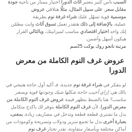
السبب
ناس كتير بتعتبر
أثاث الدورا
اختيار ممتاز من ناحية
جودة
مقابل سعر
.
على سبيل المثال، مثلًا
هتلاقي
عروض
موسمية
قوية تسهّل عليك
شراء غرفة نوم
بطريقة
عملية،
بالإضافة إلى ذلك
هتقدر تعمل
تسوق أثاث
وانت مطمّن
إنك واخد
اختيار اقتصادي
مناسب لميزانيتك،
وبالتالي
القرار
هيكون أسهل وأضمن.
مرتبة تانجو روك بوكت 25سم
عروض غرف النوم الكاملة من معرض
الدورا
لو بتفكر في
شراء غرفة نوم
جديدة، فـ أكيد أول حاجة هتيجي في
بالك هي:
إزاي أجيب حاجة شكلها شيك وجودتها قوية وبسعر
مناسب؟
هنا بالضبط بتظهر قيمة
عروض غرف النوم الكاملة من
معرض الدورا
، لأن
غرف النوم الكاملة
بتوفر لك باكدج متكامل
بدل ما تشتري قطعة قطعة وتدخل في مصاريف زيادة.
بمعنى،
بعبارة أخرى
بدل ما تجمع سرير ودولاب وتسريحة وكومودات من
أماكن مختلفة وبأسعار متفاوتة، تقدر تختار
غرف نوم