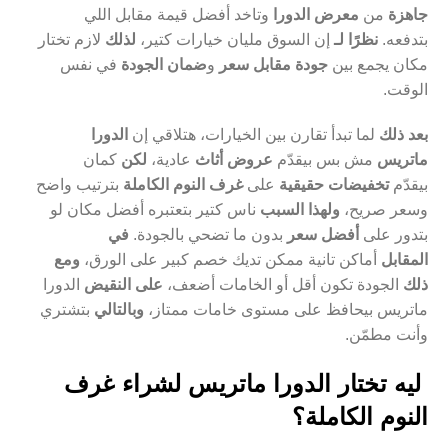
جاهزة
من
معرض الدورا
وتاخد أفضل قيمة مقابل اللي
بتدفعه.
نظرًا لـ
إن السوق مليان خيارات كتير،
لذلك
لازم تختار
مكان يجمع بين
جودة مقابل سعر
و
ضمان الجودة
في نفس
الوقت.
بعد ذلك
لما تبدأ تقارن بين الخيارات، هتلاقي إن
الدورا
ماتريس
مش بس بيقدّم
عروض أثاث
عادية،
لكن
كمان
بيقدّم
تخفيضات حقيقية
على
غرف النوم الكاملة
بترتيب واضح
وسعر صريح،
ولهذا السبب
ناس كتير بتعتبره أفضل مكان لو
بتدور على
أفضل سعر
بدون ما تضحي بالجودة.
في
المقابل
أماكن تانية ممكن تديك خصم كبير على الورق،
ومع
ذلك
الجودة تكون أقل أو الخامات أضعف،
على النقيض
الدورا
ماتريس بيحافظ على مستوى خامات ممتاز،
وبالتالي
بتشتري
وأنت مطمّن.
ليه تختار الدورا ماتريس لشراء غرف
النوم الكاملة؟