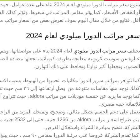
يتنوع سعر مراتب الدورا ميلودي لعام 2024 
أو انخفاض الأسعار، كما يؤثر مقاس المراتب في سعرها، وتؤثر كذلك
أقل، فتابع من خلال مقال اليوم سوف نعرض بعض من اسعار مراتب ميل
سعر مراتب الدورا ميلودي لعام 2024
يختلف
سعر مراتب الدورا ميلودي
لعام 2024 بناء على مواصفات
عبارة عن سوست كربونية معالجة بطريقة كيميائية، تجعلها مضادة للصدأ
الصمود، وتجعلها أكثر توازنا وتحافظ على ذلك التوازن.
كما تتوافر بمراتب سرير الدورا مكانيات تحميها من الهبوط، بسبب الاستخ
كذلك توجد منها مقاسات متنوعة من يصل ارتفاعها إلى ٢٦ سم حيث تتوافر بأحجام ١٠٠ × ١٩٠، ومقاس ١٢٠ × ١٩٥ سم .
كما يوجد ما يزيد عن خمسة 
ثلاثمائة جنيه مصري.
تعمل على دعم الجسم بشكل مثالي، وصحيح، وتمنحك المزيد من الراحة و
يتم طراح اسعا
الشركة، ننصح بمبادرة الشراء واستغلال الفرص.