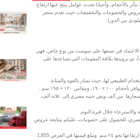
بناء على عدة عوامل، حيث تتأثر بالأحجام، وأحيانا تحدث عوامل ينتج عنها ارتفاع
 العروض والخصومات والتخفيضات حيث تقدم بسعر
ودي من الدورا.
ها، ويتم الاعتماد في صنعها على سوست من نوع خاص، فهي
، تم تزويدها بكافة المقومات التي تساعدها على
دام الطبيعي لها، حيث تمتاز بالقوة والمتانة.
موديلات من مراتب aldora . حيث تتراوح أسعارها من ألف ونص جنيه مصري إلى ثلاثة ألف،
الاسترخاء خلال فترة النوم.
ر مراتب aldora من 1266 جنيه، حتى إلى 2532 جنيه مصري، للحصول على خصومات، عليكم متابعة عروض
كما تقدم الشركة عروضا على مرتبة الدورا بمقاس ٩٠ سم ، حيث يبلغ ارتفاعها نحو ٢٤ سم وتبلغ قيمتها في العرض 1,855