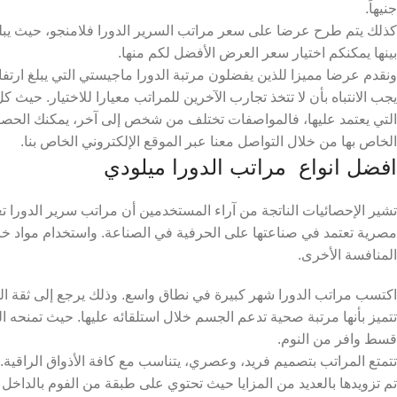
جنيهاً.
بينها يمكنكم اختيار سعر العرض الأفضل لكم منها.
ونقدم عرضا مميزا للذين يفضلون مرتبة الدورا ماجيستي التي يبلغ ارتفاعها ٢٨ سم، حيث وصل سعرها إلى 1,977 ج
يجب الانتباه بأن لا تتخذ تجارب الآخرين للمراتب معيارا للاختيار. حيث
التي يعتمد عليها، فالمواصفات تختلف من شخص إلى آخر، يمكنك الحصو
الخاص بها من خلال التواصل معنا عبر الموقع الإلكتروني الخاص بنا.
افضل انواع مراتب الدورا ميلودي
تشير الإحصائيات الناتجة من آراء المستخدمين أن مراتب سرير الدورا ت
مصرية تعتمد في صناعتها على الحرفية في الصناعة. واستخدام مواد خام
المنافسة الأخرى.
اكتسب مراتب الدورا شهر كبيرة في نطاق واسع. وذلك يرجع إلى ثقة الجم
تتميز بأنها مرتبة صحية تدعم الجسم خلال استلقائه عليها. حيث تمنحه 
قسط وافر من النوم.
تتمتع المراتب بتصميم فريد، وعصري، يتناسب مع كافة الأذواق الراقية.
تم تزويدها بالعديد من المزايا حيث تحتوي على طبقة من الفوم بالداخ