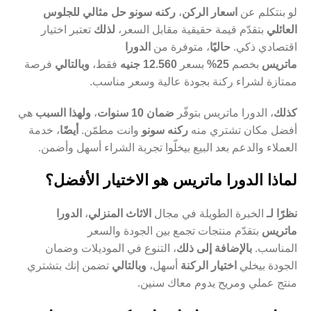
لو بنتكلم عن
اسعار الركن
،
ركنه سونو حل مثالي للجلوس
العائلي
بتقدّم قيمة حقيقية مقابل السعر،
لذلك
تعتبر اختيار
اقتصادي ذكي.
حاليًا
، متوفرة من
الدورا
ماتريس
بخصم
25%
بسعر
12.560 جنيه
فقط،
وبالتالي
فرصة
ممتازة لشراء ركنة بجودة عالية وسعر مناسب.
كذلك
، الدورا ماتريس بتوفّر
ضمان 10 سنوات
،
ولهذا السبب
هي
أفضل مكان تشتري منه
ركنه سونو
وانت مطمّن.
أيضًا
، خدمة
العملاء والدعم بعد البيع بيخلّوا تجربة الشراء أسهل وأضمن.
لماذا الدورا ماتريس هو الاختيار الأفضل؟
نظرًا لـ
الخبرة الطويلة في مجال
الاثاث المنزلي
،
الدورا
ماتريس
بتقدّم منتجات تجمع بين الجودة والسعر
المناسب.
بالإضافة إلى ذلك
، التنوع في الموديلات وضمان
الجودة بيخلي
اختيار الركنة
أسهل،
وبالتالي
تضمن إنك بتشتري
منتج عملي ومريح يدوم معاك سنين.