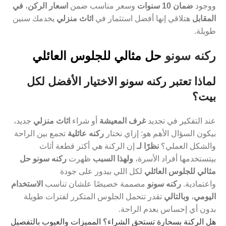
ووجود
ضمان 10 سنوات
وسعر مناسب ضمن
اسعار الركن
،
في
المقابل
هتلاقي إنها أفضل استثمار في
اثاث منزلي
يخدمك سنين
طويلة.
ركنه سونو
حل مثالي للجلوس العائلي
لماذا تعتبر ركنه سونو الاختيار الأفضل لكل
بيت؟
عند التفكير في تجديد
غرف المعيشة
أو شراء
اثاث منزلي
جديد،
بيكون السؤال الأهم هو: إزاي نختار
ركنه عائلية
تجمع بين الراحة
والشكل العملي؟
نظرًا لـ
إن الركنة هي أكتر قطعة أثاث
بيتستخدمها أفراد الأسرة،
ولهذا السبب
ظهرت
ركنه سونو حل
مثالي للجلوس العائلي
لكل اللي بيدور على جودة
واعتمادية.
ركنه سونو
مصممة خصيصًا علشان تناسب
الاستخدام
اليومي
،
وبالتالي
تقدر تتحمل الجلوس المتكرر لفترات طويلة
بدون أي إحساس بعدم الراحة.
هل الركنة بسحارة تستحق الشراء؟ المميزات والعيوب بالتفصيل