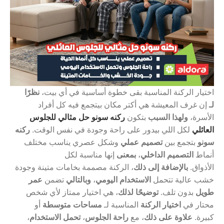
اختيار الركنة المناسبة بقى خطوة أساسية في أي بيت،
نظرًا
لـ
إن غرف المعيشة هي أكتر مكان بيتجمع فيه كل أفراد
الأسرة،
ولهذا السبب
بتكون
ركنه سونو حل مثالي للجلوس
العائلي
لكل اللي بيدور على راحة وجودة في نفس الوقت.
ركنه
سونو
بتجمع بين
تصميم عملي
وشكل عصري يناسب مختلف
أنماط
التصميم الداخلي
،
بمعنى
إنها مناسبة لكل
الأذواق.
بالإضافة إلى ذلك
، الركنة مصممة بخامات متينة وجودة
خشب عالية تتحمل
الاستخدام اليومي
،
وبالتالي
تضمن
عمر
طويل
بدون تلف.
توضيحًا لذلك
، هي اختيار ممتاز لأي شخص
محتار في
اختيار الركنة
المناسبة لـ
مساحات متوسطة
أو
كبيرة.
علاوة على ذلك
، مع
راحة الجلوس
،
تحمل الاستخدام
،