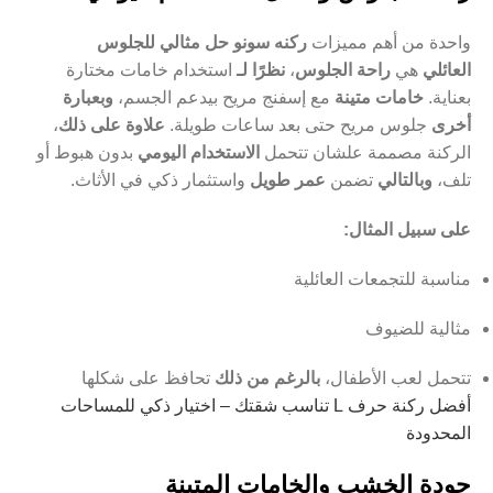
واحدة من أهم مميزات
ركنه سونو حل مثالي للجلوس
العائلي
هي
راحة الجلوس
،
نظرًا لـ
استخدام خامات مختارة
بعناية.
خامات متينة
مع إسفنج مريح بيدعم الجسم،
وبعبارة
أخرى
جلوس مريح حتى بعد ساعات طويلة.
علاوة على ذلك
،
الركنة مصممة علشان تتحمل
الاستخدام اليومي
بدون هبوط أو
تلف،
وبالتالي
تضمن
عمر طويل
واستثمار ذكي في الأثاث.
على سبيل المثال:
مناسبة للتجمعات العائلية
مثالية للضيوف
تتحمل لعب الأطفال،
بالرغم من ذلك
تحافظ على شكلها
أفضل ركنة حرف L تناسب شقتك – اختيار ذكي للمساحات
المحدودة
جودة الخشب والخامات المتينة