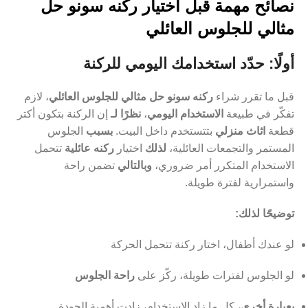
نصائح مهمة قبل اختيار ركنه سونو حل
مثالي للجلوس العائلي
أولًا: حدّد استخدامك اليومي للركنة
قبل ما تقرر شراء
ركنه سونو حل مثالي للجلوس العائلي
، لازم
تفكّر في طبيعة
الاستخدام اليومي
،
نظرًا لـ
إن الركنة بتكون أكتر
قطعة
اثاث منزلي
بتتستخدم داخل البيت.
بسبب
الجلوس
المستمر والتجمعات العائلية،
لذلك
اختيار
ركنه عائلية
تتحمل
الاستخدام المتكرر أمر ضروري،
وبالتالي
تضمن راحة
واستمرارية لفترة طويلة.
توضيحًا لذلك:
لو عندك أطفال، اختار ركنة تتحمل الحركة
لو الجلوس لفترات طويلة، ركّز على
راحة الجلوس
بعبارة أخرى
، كل ما زاد الاستخدام، زادت أهمية الجودة