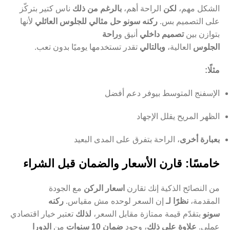
الشكل مهم،
لكن
الراحة أهم،
بالرغم من ذلك
ناس كتير بتركّز
على التصميم بس.
ركنه سونو حل مثالي للجلوس العائلي
لأنها
بتوازن بين
تصميم داخلي
أنيق و
راحة
الجلوس
العالية،
وبالتالي
تقدر تستخدمها يوميًا بدون تعب.
مثلًا:
الإسفنج المتوسط بيوفر دعم أفضل
الظهر المريح يقلل الإجهاد
بعبارة أخرى
، الراحة بتفرق على المدى البعيد
خامسًا: قارن الأسعار والضمان قبل الشراء
من النصائح الذكية إنك تقارن
اسعار الركن
مع الجودة
المقدمة،
نظرًا لـ
إن السعر لوحده مش مقياس.
ركنه
سونو
بتقدّم قيمة ممتازة مقابل السعر،
لذلك
تعتبر خيار اقتصادي
عملي.
علاوة على ذلك
، وجود
ضمان 10 سنوات
من
الدورا