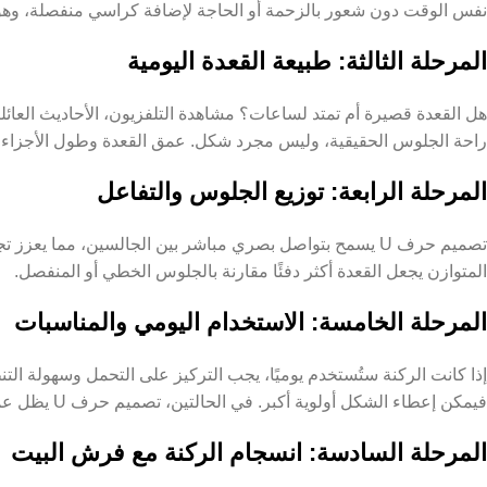
نفس الوقت دون شعور بالزحمة أو الحاجة لإضافة كراسي منفصلة، وهو ما تح
المرحلة الثالثة: طبيعة القعدة اليومية
هل القعدة قصيرة أم تمتد لساعات؟ مشاهدة التلفزيون، الأحاديث العائلي
راحة الجلوس الحقيقية، وليس مجرد شكل. عمق القعدة وطول الأجزاء الجانبية في تصم
المرحلة الرابعة: توزيع الجلوس والتفاعل
تصميم حرف U يسمح بتواصل بصري مباشر بين الجالسين، مما يعزز
المتوازن يجعل القعدة أكثر دفئًا مقارنة بالجلوس الخطي أو المنفصل.
المرحلة الخامسة: الاستخدام اليومي والمناسبات
إذا كانت الركنة ستُستخدم يوميًا، يجب التركيز على التحمل وسهولة الت
فيمكن إعطاء الشكل أولوية أكبر. في الحالتين، تصميم حرف U يظل عمليًا وأكثر استيعابًا.
المرحلة السادسة: انسجام الركنة مع فرش البيت