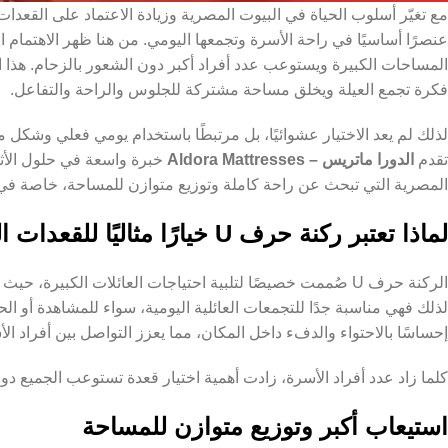
مع تغيّر أسلوب الحياة في البيوت المصرية وزيادة الاعتماد على القعدات 
عنصرًا أساسيًا في راحة الأسرة وتجمعها اليومي. من هنا ظهر الاهتمام ال
المساحات الكبيرة ويستوعب عدد أفراد أكبر دون الشعور بالزحام. هذا ال
فكرة تجمع العيلة ويخلق مساحة مشتركة للجلوس والراحة والتفاعل.
لذلك لم يعد الاختيار عشوائيًا، بل مرتبطًا باستخدام يومي فعلي وشكل
تقدم
الدورا ماتريس – Aldora Mattresses
خبرة واسعة في حلول الأثاث
المصرية التي تبحث عن راحة كاملة وتوزيع متوازن للمساحة، خاصة في ا
لماذا تعتبر ركنة حرف U خيارًا مثاليًا للقعدات العائلية؟
الركنة حرف U صُممت خصيصًا لتلبية احتياجات العائلات الكبيرة،
لذلك فهي مناسبة جدًا للتجمعات العائلية اليومية، سواء للمشاهدة أو الح
إحساسًا بالاحتواء والدفء داخل المكان، مما يعزز التواصل بين أفراد الأ
كلما زاد عدد أفراد الأسرة، زادت أهمية اختيار قعدة تستوعب الجميع د
استيعاب أكبر وتوزيع متوازن للمساحة