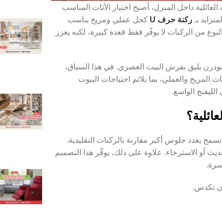
العائلية داخل المنزل، أصبح اختيار الأثاث المناسب
متزايد بـ
ركنة حرف U
كحل عملي ومريح يناسب
نوع من الركنات لا يوفّر فقط قعدة كبيرة، لكنه يعزز
 مودرن يليق بفرش البيت العصري. في هذا السياق،
 المريح والعملي، بما يلائم احتياجات البيوت
لليفنج الواسع.
 حيث تسمح بعدد جلوس أكبر مقارنة بالركنات التقليدية.
ديث أو الاسترخاء. علاوة على ذلك، يوفّر هذا التصميم
سرة.
ون تكدس.