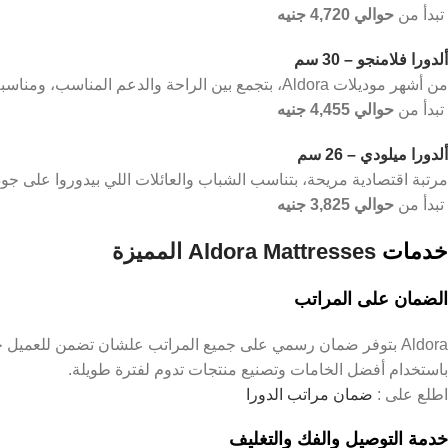
تبدأ من
حوالي 4,720 جنيه
ألدورا فلامنجو – 30 سم
من أشهر موديلات Aldora، بتجمع بين الراحة والدعم المناسب، ومناسبة لمعظم الاحتياجات.
تبدأ من
حوالي 4,455 جنيه
ألدورا ميلودي – 26 سم
مرتبة اقتصادية مريحة، بتناسب الشباب والعائلات اللي بيدوروا على ج
تبدأ من
حوالي 3,825 جنيه
خدمات
Aldora Mattresses المميزة
الضمان على المراتب
Aldora بتوفر ضمان رسمي على جميع المراتب علشان تضمن للعميل ج
باستخدام أفضل الخامات وتصنيع منتجات تدوم لفترة طويلة.
اطلع على :
ضمان مراتب الدورا
خدمة التوصيل والفك والتغليف