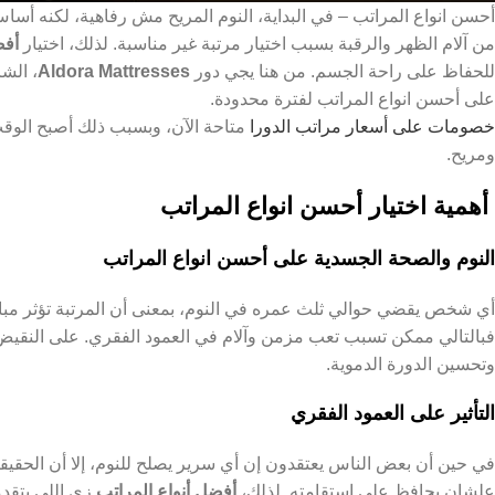
أحسن انواع المراتب – في البداية، النوم المريح مش رفاهية، لكنه أسا
من آلام الظهر والرقبة بسبب اختيار مرتبة غير مناسبة. لذلك، اختيار
أفض
للحفاظ على راحة الجسم. من هنا يجي دور
Aldora Mattresses
على أحسن انواع المراتب لفترة محدودة.
خصومات على أسعار مراتب الدورا
متاحة الآن، وبسبب ذلك أصبح الوق
ومريح.
أهمية اختيار أحسن انواع المراتب
النوم والصحة الجسدية على أحسن انواع المراتب
أي شخص يقضي حوالي ثلث عمره في النوم، بمعنى أن المرتبة تؤثر مباشر
فبالتالي ممكن تسبب تعب مزمن وآلام في العمود الفقري. على النقيض،
وتحسين الدورة الدموية.
التأثير على العمود الفقري
في حين أن بعض الناس يعتقدون إن أي سرير يصلح للنوم، إلا أن الحقيقة
علشان يحافظ على استقامته. لذلك،
أفضل أنواع المراتب
زي اللي بتقد