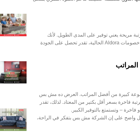
تبة مريحة يعني توفير على المدى الطويل. لأنك
هتتجنب زيارات الأطباء بسبب مشاكل النوم. علاوة على ذلك، مع وجود خصومات Aldora الحالية، تقدر تحصل على الجودة
عة كبيرة من أفضل المراتب. العرض ده مش بس
تبة فاخرة بسعر أقل بكتير من المعتاد. لذلك، تقدر
فاخرة – وتستمتع بالتوفير الكبير.
ل واضح على إن الشركة مش بس بتفكر في الراحة،