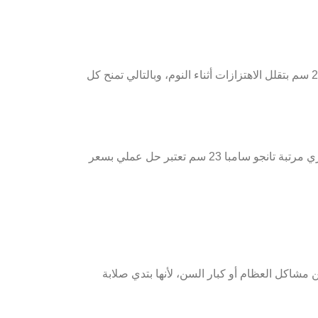
في المقابل، المراتب السوست المنفصلة زي مرتبة الدورا لاف بوكت 25 سم بتقلل الاهتزازات أثناء النوم، وبالتالي تمنح كل
لكن في حالة البحث عن مراتب اقتصادية، المراتب السوست المتصلة زي مرتبة تانجو سامبا 23 سم تعتبر حل عملي بسعر
 مشاكل العظام أو كبار السن، لأنها بتدي صلابة