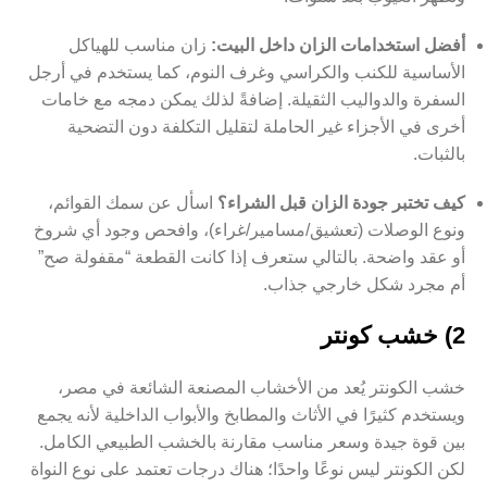
أفضل استخدامات الزان داخل البيت:
زان مناسب للهياكل
الأساسية للكنب والكراسي وغرف النوم، كما يستخدم في أرجل
السفرة والدواليب الثقيلة. إضافةً لذلك يمكن دمجه مع خامات
أخرى في الأجزاء غير الحاملة لتقليل التكلفة دون التضحية
بالثبات.
كيف تختبر جودة الزان قبل الشراء؟
اسأل عن سمك القوائم،
ونوع الوصلات (تعشيق/مسامير/غراء)، وافحص وجود أي شروخ
أو عقد واضحة. بالتالي ستعرف إذا كانت القطعة “مقفولة صح”
أم مجرد شكل خارجي جذاب.
2) خشب كونتر
خشب الكونتر يُعد من الأخشاب المصنعة الشائعة في مصر،
ويستخدم كثيرًا في الأثاث والمطابخ والأبواب الداخلية لأنه يجمع
بين قوة جيدة وسعر مناسب مقارنة بالخشب الطبيعي الكامل.
لكن الكونتر ليس نوعًا واحدًا؛ هناك درجات تعتمد على نوع النواة