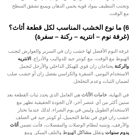
وتجنب التنظيف بمواد قوية يحمي الدهان ويمنع تشقق السطح
مع الوقت.
6) ما نوع الخشب المناسب لكل قطعة أثاث؟
(غرفة نوم – انتريه – ركنة – سفرة)
غرفة النوم الأفضل لها خشب زان في السرير والعوارض لتجنب
الهبوط مع الوقت، مع كونتر جيد للدواليب والأدراج.
الانتريه
والركنة
يحتاجان زان قوي للهيكل الداخلي والأرجل لتحمل
الاستخدام اليومي. السفرة والكراسي يفضل زان أو خشب صلب
لضمان الثبات وعدم التخلخل.
في النهاية،
خامات الأثاث
هي العامل الذي يحدد ثبات القطعة بعد
سنين أكثر من أي عنصر آخر، لأن الجودة الحقيقية تظهر مع
الاستخدام الطويل وليس في يوم الشراء. لذلك عندما تختار
خشب زان قوي في نقاط التحميل، أو كونتر جيد في الضلف
والأرفف، وتنتبه لنظام الوصلات والمفصلات، فأنت تضمن
أثاث
يدوم سنوات
وتقلل
مشاكل الهبوط
والتلف المبكر. ومع