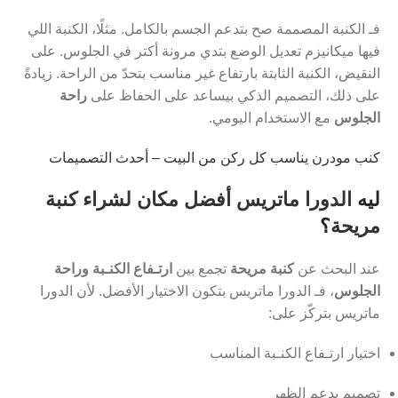
فـ الكنبة المصممة صح بتدعم الجسم بالكامل. مثلًا، الكنبة اللي
فيها ميكانيزم تعديل الوضع بتدي مرونة أكتر في الجلوس. على
النقيض، الكنبة الثابتة بارتفاع غير مناسب بتحدّ من الراحة. زيادةً
على ذلك، التصميم الذكي بيساعد على الحفاظ على
راحة
الجلوس
مع الاستخدام اليومي.
كنب مودرن يناسب كل ركن من البيت – أحدث التصميمات
ليه
الدورا ماتريس أفضل مكان لشراء كنبة
مريحة
؟
عند البحث عن
كنبة مريحة
تجمع بين
ارتـفاع الكنـبة وراحة
الجلوس
، فـ الدورا ماتريس بتكون الاختيار الأفضل. لأن الدورا
ماتريس بتركّز على:
اختيار ارتـفاع الكنـبة المناسب
تصميم يدعم الظهر