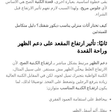
بقى خطوة أساسية. بعبارة أخرى،
قعدة الكنبة
الصح هي الأساس
لأي
جلوس مريح
، ولهذا السبب لازم نفهم تأثير الارتفاع قبل
الشراء.
كيف تختار أثاث منزلي يناسب ديكور شقتك؟ دليل متكامل
للمبتدئين
ثانيًا: تأثير ارتفاع المقعد على دعم الظهر
وراحة القعدة
دعم الظهر
مرتبط بشكل مباشر بـ
ارتفـاع الكـنبة الصح
، لأن
الارتفاع الغلط بيخلّي الظهر مش مستقر. على سبيل المثال،
الكنبة الواطية بتجبرك تميل لجوه، لكن في المقابل الكنبة العالية
زيادة بترفع الرجلين وتضغط على الفخذ. توضيحًا لذلك، لما
يكون
ارتفـاع الكنـبة المناسب
متوازن:
بيحافظ على استقامة العمود الفقري
بيقلل ألم أسفل الظهر