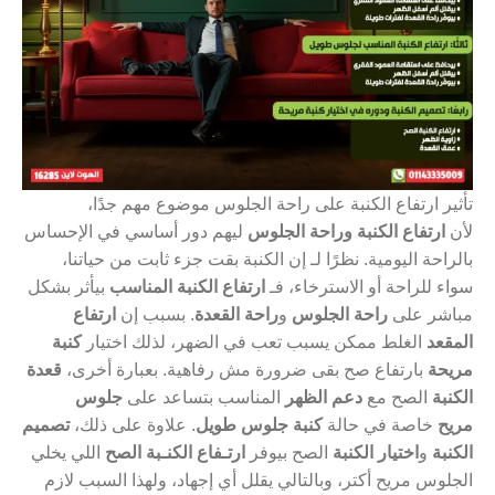
تأثير ارتفاع الكنبة على راحة الجلوس موضوع مهم جدًا،
لأن
ارتفاع الكنبة وراحة الجلوس
ليهم دور أساسي في الإحساس
بالراحة اليومية. نظرًا لـ إن الكنبة بقت جزء ثابت من حياتنا،
سواء للراحة أو الاسترخاء، فـ
ارتفاع الكنبة المناسب
بيأثر بشكل
مباشر على
راحة الجلوس
و
راحة القعدة
. بسبب إن
ارتفاع
المقعد
الغلط ممكن يسبب تعب في الضهر، لذلك اختيار
كنبة
مريحة
بارتفاع صح بقى ضرورة مش رفاهية. بعبارة أخرى،
قعدة
الكنبة
الصح مع
دعم الظهر
المناسب بتساعد على
جلوس
مريح
خاصة في حالة
كنبة جلوس طويل
. علاوة على ذلك،
تصميم
الكنبة
و
اختيار الكنبة
الصح بيوفر
ارتـفاع الكنـبة الصح
اللي يخلي
الجلوس مريح أكتر، وبالتالي يقلل أي إجهاد، ولهذا السبب لازم