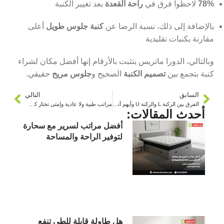
78%
لاحظوا فرق في
راحة القعدة
بعد تغيير الكنبة
بالإضافة إلى ذلك، نسبة الرضا عن
كنبة جلوس طويل
أعلى
مقارنة بكنبات تقليدية
وبالتالي، الدورا ماتريس بتثبت بالأرقام إنها أفضل مكان لشراء
كنبة بتجمع بين
تصميم الكنبة
الصحيح و
جلوس مريح
حقيقي.
السابق
التالي
الفرق بين الركنة L والركنة U وأيهم أنسب لبيتك
مراتب طبية ولا عادية وإمتى تختار كل نوع
أحدث المقالات:
أفضل مراتب لسرير مع سحارة
لتوفير الراحة والمساحة
هل طاولة قابلة للطي تنفع