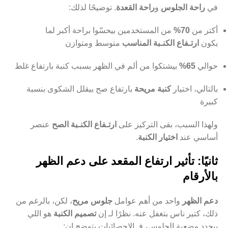
في
راحة الجلوس
و
راحة القعدة
. توضيحًا لذلك:
أكتر من
70%
من المستخدمين بيحسّوا براحة أكبر لما
يكون
ارتـفاع الكنـبة المناسب
متوسط ومتوازن
حوالي
65%
بيشتكوا من ألم في الظهر بسبب كنبة بارتفاع غلط
بالتالي، اختيار
كنبة مريحة
بارتفاع صح بيقلل الشكوى بنسبة
كبيرة
ولهذا السبب، بقى التركيز على
ارتـفاع الكنـبة الصح
عنصر
أساسي عند
اختيار الكنبة
.
ثانيًا: تأثير ارتفاع المقعد على دعم الظهر
بالأرقام
دعم الظهر
واحد من أهم عوامل
جلوس مريح
، لكن، بالرغم من
ذلك، كتير ناس بتغفل عنه. نظرًا لـ إن
تصميم الكنبة
هو اللي
بيحدد وضعية الجلوس، فـ الإحصائيات بتوضح إن: