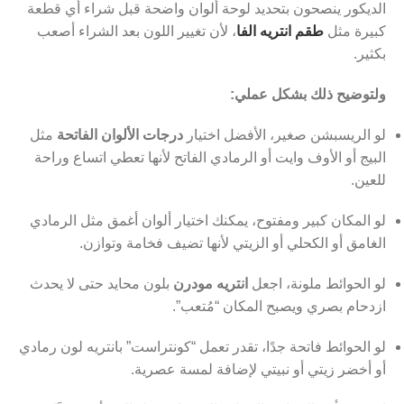
الديكور ينصحون بتحديد لوحة ألوان واضحة قبل شراء أي قطعة
كبيرة مثل
طقم انتريه الفا
، لأن تغيير اللون بعد الشراء أصعب
بكثير.
ولتوضيح ذلك بشكل عملي:
لو الريسبشن صغير، الأفضل اختيار
درجات الألوان الفاتحة
مثل
البيج أو الأوف وايت أو الرمادي الفاتح لأنها تعطي اتساع وراحة
للعين.
لو المكان كبير ومفتوح، يمكنك اختيار ألوان أغمق مثل الرمادي
الغامق أو الكحلي أو الزيتي لأنها تضيف فخامة وتوازن.
لو الحوائط ملونة، اجعل
انتريه مودرن
بلون محايد حتى لا يحدث
ازدحام بصري ويصبح المكان “مُتعب”.
لو الحوائط فاتحة جدًا، تقدر تعمل “كونتراست” بانتريه لون رمادي
أو أخضر زيتي أو نبيتي لإضافة لمسة عصرية.