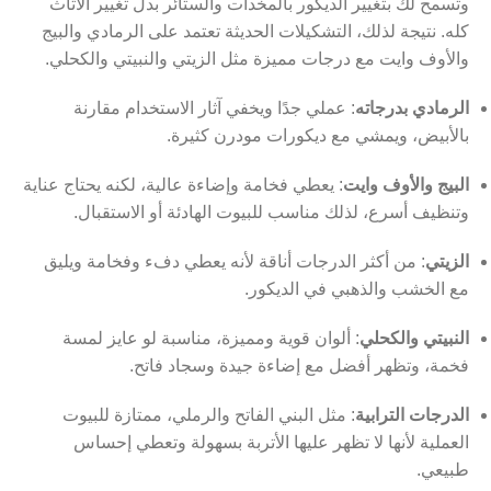
وتسمح لك بتغيير الديكور بالمخدات والستائر بدل تغيير الأثاث
كله. نتيجة لذلك، التشكيلات الحديثة تعتمد على الرمادي والبيج
والأوف وايت مع درجات مميزة مثل الزيتي والنبيتي والكحلي.
الرمادي بدرجاته
: عملي جدًا ويخفي آثار الاستخدام مقارنة
بالأبيض، ويمشي مع ديكورات مودرن كثيرة.
البيج والأوف وايت
: يعطي فخامة وإضاءة عالية، لكنه يحتاج عناية
وتنظيف أسرع، لذلك مناسب للبيوت الهادئة أو الاستقبال.
الزيتي
: من أكثر الدرجات أناقة لأنه يعطي دفء وفخامة ويليق
مع الخشب والذهبي في الديكور.
النبيتي والكحلي
: ألوان قوية ومميزة، مناسبة لو عايز لمسة
فخمة، وتظهر أفضل مع إضاءة جيدة وسجاد فاتح.
الدرجات الترابية
: مثل البني الفاتح والرملي، ممتازة للبيوت
العملية لأنها لا تظهر عليها الأتربة بسهولة وتعطي إحساس
طبيعي.