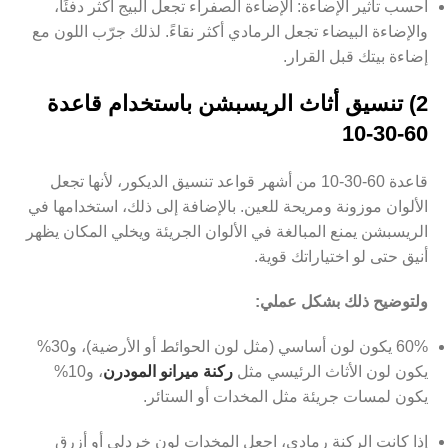
احسب تأثير الإضاءة: الإضاءة الصفراء تجعل البيج أكثر دفئًا،
والإضاءة البيضاء تجعل الرمادي أكثر نقاءً. لذلك جرّب اللون مع
إضاءة بيتك قبل القرار.
2) تنسيق أثاث الريسبشن باستخدام قاعدة
60-30-10
قاعدة 60-30-10 من أشهر قواعد تنسيق الديكور، لأنها تجعل
الألوان موزونة ومريحة للعين. بالإضافة إلى ذلك، استخدامها في
الريسبشن يمنع المبالغة في الألوان الجريئة ويخلي المكان يظهر
أنيق حتى لو اختياراتك قوية.
ولتوضيح ذلك بشكل عملي:
60% يكون لون أساسي (مثل لون الحوائط أو الأرضية)، و30%
يكون لون الأثاث الرئيسي مثل
ركنة ميرانو المودرن
، و10%
يكون لمسات جريئة مثل المخدات أو الستائر.
إذا كانت الركنة رمادي، اجعل المخدات لون خردلي أو أزرق