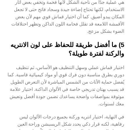
هي عملية جدًا من ناحية الشكل لأنها فخمة وتخفي بعض آثار
الاستخدام، لكنها تحتاج إضاءة جيدة وسجاد فاتح حتى لا تجعل
المكان يبدو أضيق. كما أن اختيار قماش قوي مهم لأن بعض
الأقمشة اللامعة قد تقلل فخامة اللون الداكن وتظهر اختلافات
الضوء بشكل مزعج.
5) ما أفضل طريقة للحفاظ على لون الانتريه
والركنة لفترة طويلة؟
اختيار قماش عملي وسهل التنظيف هو الأساس، ثم تنظيف
دوري بطرق مناسبة دون فرك قوي أو مواد كيميائية قاسية. كما
يُفضل حماية الأثاث من الشمس المباشرة لأن التعرض الطويل
قد يسبب بهتان تدريجي خاصة في الألوان الداكنة. اختيار علامة
موثوقة بمواصفات واضحة يساعدك تضمن جودة أفضل وتعيش
معك لسنوات.
في النهاية، اختيار انتريه وركنة بجميع درجات الألوان ليس
رفاهية، لكنه قرار ذكي يحدد شكل الريسبشن وراحة العين