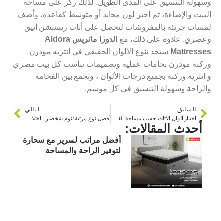
وسهولة التنسيق على المدى الطويل. لذلك ركّز على مساحة
البيت والإضاءة، ثم اختر لون محايد أو متوسط كقاعدة، وأضف
لمسات جريئة بالمفروشات لتحصل على أثاث ريسبشن أنيق
وعصري. علاوة على ذلك، مع
الدورا ماتريس Aldora
Mattresses
ستجد تنوع الألوان الحقيقي في انتريه مودرن
وركنة مودرن بخامات عملية وتصميمات تناسب كل بيت مصري
و انتريه وركنة بجميع درجات الألوان ، وتجمع بين الفخامة
والراحة وسهولة التنسيق في كل موسم.
السابق
التالي
اختيار ألوان الأثاث حسب مساحة الغرفة والإضاءة
أفضل نوع مرتبة لنوم شخصين باختلاف الأوزان
أحدث المقالات:
أفضل مراتب لسرير مع سحارة
لتوفير الراحة والمساحة