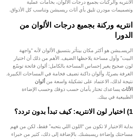
الانتريه والركنات بجميع درجات الألوان، بخامات عملية
وتصميمات مودرن تليق بأي أثاث ريسبشن وتناسب كل الأذواق.
انتريه وركنة بجميع درجات الألوان من
الدورا
الريسـبشن هو أكثر مكان بيتأثر بتنسيق الألوان لأنه “واجهة
البيت” وأول مساحة يلاحظها الضيف. الأهم من ذلك أن اختيار
لون صحيح يغير إحساس المساحة بالكامل: ألوان فاتحة توسّع
الغرفة بصريًا، وألوان داكنة تضيف فخامة في المساحات الكبيرة.
نتيجة لذلك، الاعتماد على تشكيلة واسعة من
ألوان
الأثاث
يساعدك تختار بأمان حسب ذوقك وحسب الإضاءة
الطبيعية في بيتك.
1) اختيار لون الانتريه: كيف تبدأ بدون تردد؟
بداية الاختيار لا تكون من “اللون اللي بتحبه” فقط، لكن من فهم
مساحتك وإضاءة ريسبشنك. بالإضافة إلى ذلك، كثير من خبراء