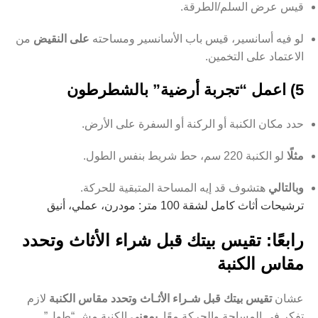
قيس عرض السلم/الطرقة.
لو فيه أسانسير، قيس باب الأسانسير ومساحته
على النقيض
من
الاعتماد على التخمين.
5) اعمل “تجربة أرضية” بالشطرطون
حدد مكان الكنبة أو الركنة أو السفرة على الأرض.
مثلًا
لو الكنبة 220 سم، حط شريط بنفس الطول.
وبالتالي
هتشوف قد إيه المساحة المتبقية للحركة.
ترشيحات أثاث كامل لشقة 100 متر: مودرن، عملي، أنيق
رابعًا: تقيس بيتك قبل شراء الأثاث وتحدد
مقاس الكنبة
عشان
تقيس بيتك قبل شـراء الأثـاث وتحدد مقاس الكنبة
لازم
تفكر في المساحة والحركة معًا.
بمعنى
الكنبة مش “طول”