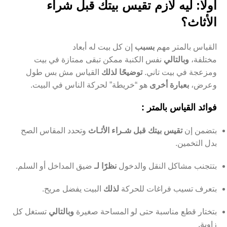
أولًا: ليه لازم تقيس بيتك قبل شراء
الأثاث؟
القياس بالمتر مهم
بسبب
إن كل بيت له أبعاد
مختلفة،
وبالتالي
نفس الكنبة ممكن تبقى ممتازة في بيت
ومزعجة في بيت تاني.
توضيحًا لذلك
القياس مش بس طول
وعرض،
بعبارة أخرى
هو “خريطة” لحركة الناس في البيت.
فوائد القياس بالمتر :
بتضمن إن
تقيس بيتك قبل شـراء الأثـاث
وتحدد المقاس الصح
بدل التخمين.
بتتجنب مشاكل النقل والدخول
نظرًا لـ
ضيق المداخل أو السلم.
بتعرف تسيب فراغات للحركة
لذلك
البيت يفضل مريح.
بتختار قطع مناسبة حتى لو المساحة صغيرة
وبالتالي
تستغل كل
زاوية.