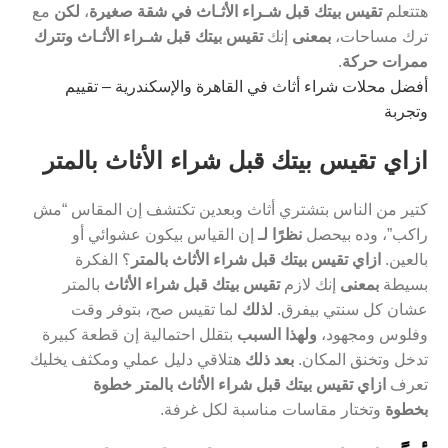
هتتعلم
تقيس بيتك قبل شـراء الأثـاث في شقة صغيرة
،
لكن
مع
ترك مساحات،
بمعنى
إنك
تقيس بيتك قبل شـراء الأثـاث وتترك
ممرات حركة
.
أفضل محلات شراء أثاث في القاهرة والإسكندرية – تقييم
وتجربة
ازاي تقيس بيتك قبل شراء الأثاث بالمتر
كتير من الناس بتشتري أثاث وبعدين تكتشف إن المقاس “مش
راكب”، وده بيحصل
نظرًا لـ
إن القياس بيكون عشوائي أو
بالعين.
ازاي تقيس بيتك قبل شراء الأثاث بالمتر
؟ الفكرة
بسيطة
بمعنى
إنك لازم
تقيس بيتك قبل شراء الأثاث
بالمتر
عشان كل سنتي بيفرق.
لذلك
لما تقيس صح، بتوفر وقت
وفلوس ومجهود،
ولهذا السبب
بتقلل احتمالية إن قطعة كبيرة
تدخل وتخنق المكان.
بعد ذلك
هتلاقي دليل عملي ومكثف يخليك
تعرف
ازاي تقيس بيتك قبل شراء الأثاث بالمتر خطوة
بخطوة
وتختار مقاسات مناسبة لكل غرفة.