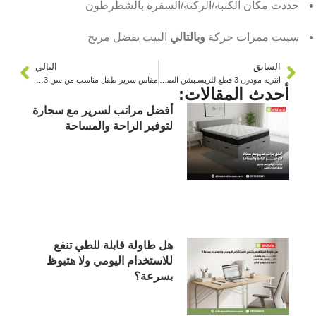
حددت مكان الكنبة/الركنة/السفرة بالشطرطون
سيبت ممرات حركة
وبالتالي
البيت يفضل مريح
السابق
التالي
انتريه مودرن 3 قطع للريسـبشن الصغير
مقاس سرير طفل مناسب من سن 3 لسن 10 سنين
أحدث المقالات:
أفضل مراتب لسرير مع سحارة
لتوفير الراحة والمساحة
هل طاولة قابلة للطي تنفع
للاستخدام اليومي ولا هتبوظ
بسرعة؟