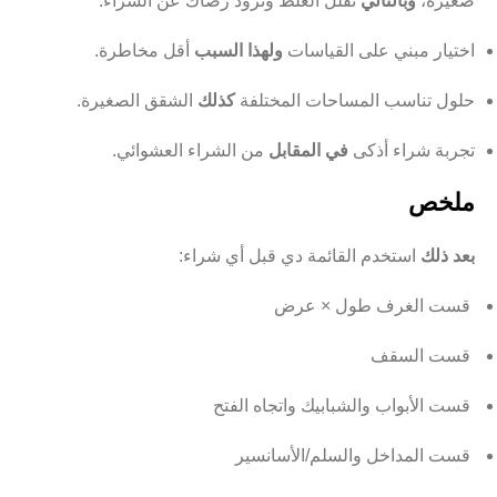
صغيرة،
وبالتالي
تقلل الغلط وتزود رضاك عن الشراء.
اختيار مبني على القياسات
ولهذا السبب
أقل مخاطرة.
حلول تناسب المساحات المختلفة
كذلك
الشقق الصغيرة.
تجربة شراء أذكى
في المقابل
من الشراء العشوائي.
ملخص
بعد ذلك
استخدم القائمة دي قبل أي شراء:
قست الغرف طول × عرض
قست السقف
قست الأبواب والشبابيك واتجاه الفتح
قست المداخل والسلم/الأسانسير