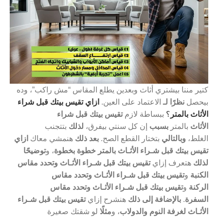
كتير مننا بيشتري أثاث وبعدين يطلع المقاس “مش راكب”، وده
بيحصل
نظرًا لـ
الاعتماد على العين.
ازاي تقيس بيتك قبل شراء
الأثاث بالمتر
؟
ببساطة لازم
تقيس بيتك قبل شراء
الأثاث
بالمتر
بسبب
إن كل سنتي بيفرق،
لذلك
بتتجنب
الغلط،
وبالتالي
بتختار القطع الصح.
بعد ذلك
هنمشي معاك
ازاي
تقيس بيتك قبل شـراء الأثـاث بالمتر خطوة بخطوة
، و
توضيحًا
لذلك
هتعرف إزاي
تقيس بيتك قبل شـراء الأثـاث وتحدد مقاس
الكنبة
و
تقيس بيتك قبل شـراء الأثـاث وتحدد مقاس
الركنة
و
تقيس بيتك قبل شـراء الأثـاث وتحدد مقاس
السفرة
.
بالإضافة إلى ذلك
هنشرح إزاي
تقيس بيتك قبل شـراء
الأثـاث لغرفة النوم والدولاب
، و
مثلًا
لو شقتك صغيرة