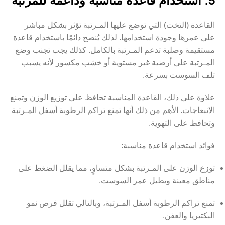
5. استخدام قاعدة مناسبة وداعمة للمرتبة
القاعدة (التخت) التي توضع عليها المـرتبة تؤثر بشكل مباشر
على عمرها وجودة استخدامها. لذلك يُنصح دائمًا باستخدام قاعدة
مستقيمة وصلبة تدعم المـرتبة بالكامل. كذلك يجب تجنب وضع
المـرتبة على أرضية غير مستوية أو خشب مكسور لأنه يسبب
تلف السوست بسرعة.
علاوة على ذلك، القاعدة المناسبة تحافظ على توزيع الوزن وتمنع
الانبعاجات. الأهم من ذلك أنها تمنع تراكم الرطوبة أسفل المـرتبة
وتحافظ على التهوية.
فوائد استخدام قاعدة مناسبة:
توزع الوزن على المـرتبة بشكل متساوٍ، مما يقلل الضغط على
مناطق معينة ويطيل عمر السوست.
تمنع تراكم الرطوبة أسفل المـرتبة، وبالتالي تقلل فرص نمو
البكتيريا والعفن.