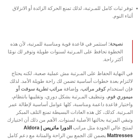
توفر ثبات كامل للمـرتبة، لذلك تمنع الحركة الزائدة أو الانزلاق
أثناء النوم.
نصيحة:
استثمر في قاعدة قوية ومناسبة للمرتبة، لأن هذه
الخطوة تحافظ على المـرتبة لسنوات طويلة وتوفر لك نومًا
أكثر راحة.
في النهاية الحفاظ على المـرتبة مش عملية صعبة، لكنه يحتاج
لالتزام بعدة خطوات أساسية تضمن لك راحة طويلة الأمد. لذلك
فإن استخدام
كوفر مراتب
، وإضافة
مراتب تطرية سوفت أو
ميموري فوم
، وتنظيف المـرتبة بشكل دوري، وتقليبها بانتظام،
واختيار قاعدة داعمة ومناسبة، كلها عوامل أساسية لإطالة عمر
المـرتبة. كذلك، كل هذه العادات البسيطة تمنع التلف المبكر
وتبقي المرتبة بحالتها الأصلية لسنوات. الأهم من ذلك أن اختيارك
لمنتج عالي الجودة مثل مراتب
الدورا ماتريس | Aldora
Mattresses
يضمن لك الجمع بين الراحة والمتانة مع دعم كامل