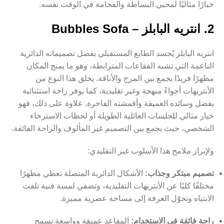
خيارًا مثاليًا لمحبي البساطة والفخامة في الوقت نفسه.
2. انتريه البابلز – Bubbles Sofa
انتريه البابلز يُجسد الطابع المستقبلي بفضل تصميماته الدائرية
الناعمة التي تشبه الفقاعات المترابطة، وهو ما يمنح المكان
مظهرًا فريدًا يجمع بين المرح والأناقة. يخلق هذا النوع من
الأنتريهات أجواءً مبهجة وغير تقليدية، كما يوفر راحة استثنائية
بفضل وسائده العميقة وأقمشته الفاخرة. علاوة على ذلك، فهو
خيار مثالي للجلسات العائلية الطويلة أو لحظات الاسترخاء
الشخصي، حيث يجمع بين التصميم غير المألوف والراحة الفائقة.
ولإبراز ملامح هذا الأسلوب غير التقليدي:
تصميم مبتكر وجذاب:
الأشكال الدائرية المتصلة تعطي مظهرًا
مختلفًا كليًا عن الأنتريهات التقليدية، وتضفي لمسة فنية تلفت
الانتباه وتحوّل الغرفة إلى مساحة عصرية مميزة.
راحة فائقة في الاستخدام:
المقاعد عميقة وواسعة تسمح