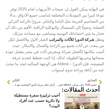
في النهاية يمكن القول إن صيحات الأنتريهات لعام 2025 توفر
تنوعا كبيرا بين الموديلات المختلفة لتناسب جميع الأذواق، بدءًا
من التصاميم الجريئة مثل
الباندا
والبابلز، مرورًا بالركنة التركي
العملية، وصولًا إلى المينيمال والبوكلية الراقية. الأهم من ذلك أن
تختار ما يلبي احتياجاتك اليومية ويتماشى مع مساحة منزلك.
وتظل
شركة الدورا للأثاث والمراتب
الخيار الأول والأفضل لكل
من يبحث عن أثاث يجمع بين الراحة والجمال والابتكار، حيث
أثبتت مكانتها كأفضل شركة ومعرض أثاث في مصر بفضل جودة
منتجاتها وخبرتها الطويلة. لذلك، إذا كنت تخطط لتجديد غرفة
المعيشة، فإن
الدورا – Aldora
هي الوجهة المثالية لتجد ما تبحث
عنه من أناقة وراحة تدوم لسنوات.
السابق
التالي
خصم 20% على مراتب aldora لفترة محدودة
ازاي تختار مرتبة الدورا المناسبة مع غرفة النوم؟
أحدث المقالات:
أجيب ترابيزة سفرة مستطيلة
ولا دائرية حسب عدد أفراد
البيت؟