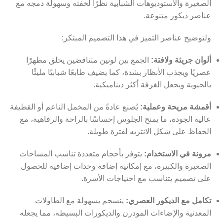
الصغيرة والاستوديوهات الشبابية نظرًا لخفته وسهولة دمجه مع
عناصر ديكور متنوعة.
ولتوضيح عناصر التميز في هذا التصميم المبتكر:
ألوان جريئة ولافتة:
الجمع بين لونين متناقضين يخلق مظهرًا
عصريًا ويجذب الأنظار بشدة، كما يضيف طابعًا شبابيًا مليئًا
بالحيوية ويجعل الغرفة أكثر ديناميكية.
أقمشة مريحة وعملية:
يُصنع عادةً من المخمل الناعم أو القطيفة
عالية الجودة، ما يمنح الجلوس إحساسًا بالراحة والرفاهية، مع
الحفاظ على شكل الانتريه لفترة طويلة.
مرونة في الاستخدام:
يتوفر بأحجام متعددة تناسب المساحات
الصغيرة والكبيرة، مع إمكانية إضافة وحدات إضافية للحصول
على تصميم يتناسب مع احتياجات الأسرة.
تكامل مع الديكور العصري:
ينسجم بسهولة مع الطاولات
المعدنية والإضاءات المودرن والديكورات البسيطة، مما يجعله