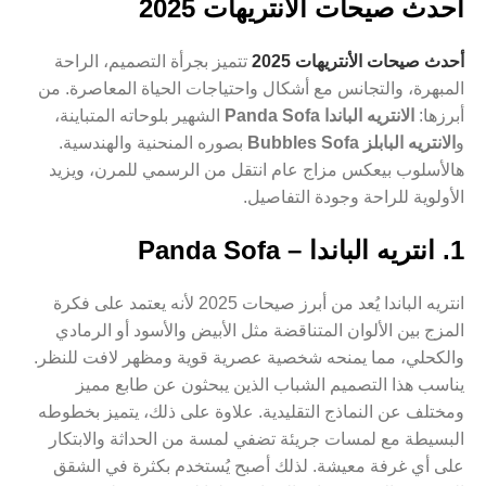
أحدث صيحات الأنتريهات 2025
أحدث صيحات الأنتريهات 2025
تتميز بجرأة التصميم، الراحة
المبهرة، والتجانس مع أشكال واحتياجات الحياة المعاصرة. من
أبرزها:
الانتريه الباندا Panda Sofa
الشهير بلوحاته المتباينة،
و
الانتريه البابلز Bubbles Sofa
بصوره المنحنية والهندسية.
هالأسلوب بيعكس مزاج عام انتقل من الرسمي للمرن، ويزيد
الأولوية للراحة وجودة التفاصيل.
1. انتريه الباندا – Panda Sofa
انتريه الباندا يُعد من أبرز صيحات 2025 لأنه يعتمد على فكرة
المزج بين الألوان المتناقضة مثل الأبيض والأسود أو الرمادي
والكحلي، مما يمنحه شخصية عصرية قوية ومظهر لافت للنظر.
يناسب هذا التصميم الشباب الذين يبحثون عن طابع مميز
ومختلف عن النماذج التقليدية. علاوة على ذلك، يتميز بخطوطه
البسيطة مع لمسات جريئة تضفي لمسة من الحداثة والابتكار
على أي غرفة معيشة. لذلك أصبح يُستخدم بكثرة في الشقق