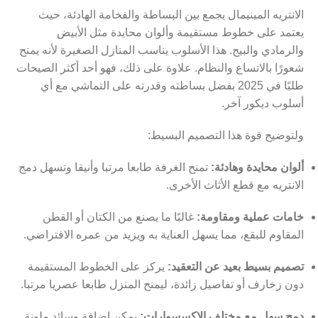
الانتريه المينيمال يجمع بين البساطة والفخامة الهادئة، حيث
يعتمد على خطوط مستقيمة وألوان محايدة مثل الأبيض
والرمادي والبيج. هذا الأسلوب يناسب المنازل الصغيرة لأنه يمنح
شعورًا بالاتساع والنظام. علاوة على ذلك، فهو أحد أكثر الصيحات
طلبًا في 2025 بفضل بساطته وقدرته على التماشي مع أي
أسلوب ديكور آخر.
ولتوضيح قوة هذا التصميم البسيط:
ألوان محايدة وهادئة:
تمنح الغرفة طابعا مرتبا وأنيقا وتسهل دمج
الانتريه مع قطع الأثاث الأخرى.
خامات عملية ومقاومة:
غالبًا ما يصنع من الكتان أو القطن
المقاوم للبقع، مما يسهل العناية به ويزيد من عمره الافتراضي.
تصميم بسيط بعيد عن التعقيد:
يركز على الخطوط المستقيمة
دون زخارف أو تفاصيل زائدة، ليمنح المنزل طابعا عصريا مرتبا.
دمج سهل مع مختلف الإكسسوارات:
يمكن إضافة وسائد ملونة