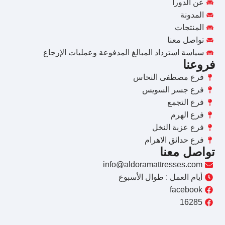
عن الدورا
المدونة
المنتجات
تواصل معنا
سياسة استرداد المبالغ المدفوعة وعمليات الإرجاع
فروعنا
فرع مصطفى النحاس
فرع جسر السويس
فرع التجمع
فرع الهرم
فرع عزبة النخل
فرع حدائق الاهرام
تواصل معنا
info@aldoramattresses.com
أيام العمل : طوال الأسبوع
facebook
16285