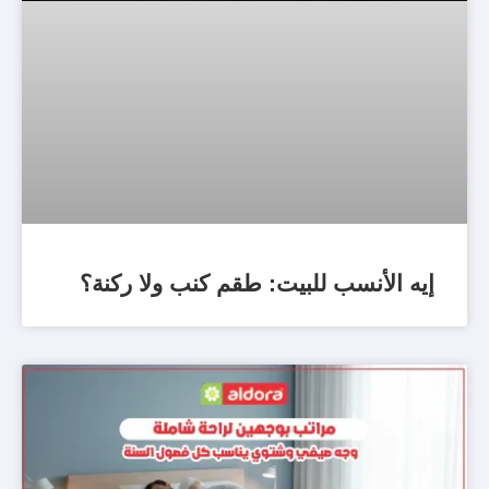
إيه الأنسب للبيت: طقم كنب ولا ركنة؟