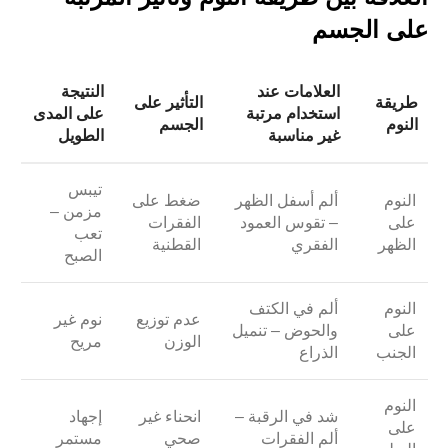
على الجسم
العلامات عند
النتيجة
طريقة
التأثير على
استخدام مرتبة
على المدى
النوم
الجسم
غير مناسبة
الطويل
تيبس
النوم
ألم أسفل الظهر
ضغط على
مزمن –
على
– تقوس العمود
الفقرات
تعب
الظهر
الفقري
القطنية
الصبح
النوم
ألم في الكتف
عدم توزيع
نوم غير
على
والحوض – تنميل
الوزن
مريح
الجنب
الذراع
النوم
شد في الرقبة –
انحناء غير
إجهاد
على
ألم الفقرات
صحي
مستمر