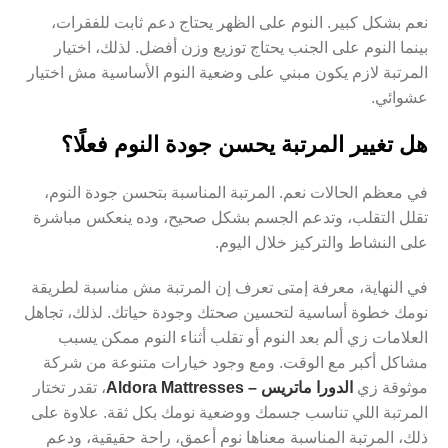
نعم بشكل كبير. النوم على الظهر يحتاج دعم ثابت للفقرات،
بينما النوم على الجنب يحتاج توزيع وزن أفضل. لذلك، اختيار
المرتبة لازم يكون مبني على وضعية النوم الأساسية مش اختيار
عشوائي.
هل تغيير المرتبة يحسن جودة النوم فعلًا؟
في معظم الحالات نعم. المرتبة المناسبة بتحسن جودة النوم،
تقلل التقلب، وتدعم الجسم بشكل صحيح، وده ينعكس مباشرة
على النشاط والتركيز خلال اليوم.
في النهاية، معرفة إمتى تعرف إن المرتبة مش مناسبة لطريقة
نومك خطوة أساسية لتحسين صحتك وجودة حياتك. لذلك، تجاهل
العلامات زي ألم بعد النوم أو تقلب أثناء النوم ممكن يسبب
مشاكل أكبر مع الوقت. ومع وجود خيارات متنوعة من شركة
موثوقة زي
الدورا ماتريس – Aldora Mattresses
، تقدر تختار
المرتبة اللي تناسب جسمك ووضعية نومك بكل ثقة. علاوة على
ذلك، المرتبة المناسبة معناها نوم أعمق، راحة حقيقية، ودعم