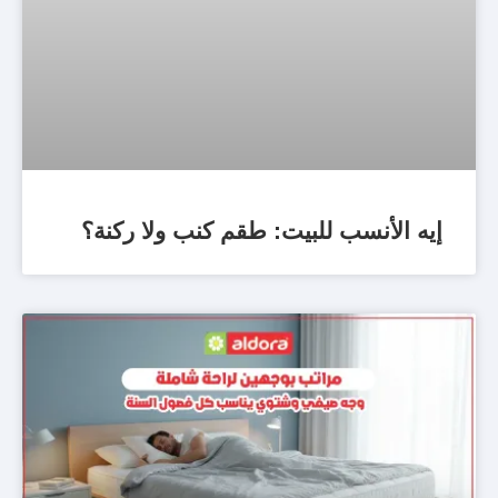
إيه الأنسب للبيت: طقم كنب ولا ركنة؟