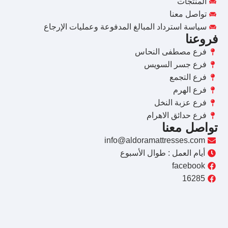
المنتجات
تواصل معنا
سياسة استرداد المبالغ المدفوعة وعمليات الإرجاع
فروعنا
فرع مصطفى النحاس
فرع جسر السويس
فرع التجمع
فرع الهرم
فرع عزبة النخل
فرع حدائق الاهرام
تواصل معنا
info@aldoramattresses.com
أيام العمل : طوال الأسبوع
facebook
16285