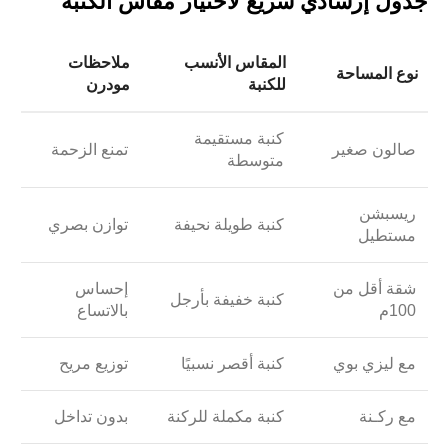
جدول إرشادي سريع لاختيار مقاس الكنبة
المقاس الأنسب
ملاحظات
نوع المساحة
للكنبة
مودرن
كنبة مستقيمة
صالون صغير
تمنع الزحمة
متوسطة
ريسبشن
كنبة طويلة نحيفة
توازن بصري
مستطيل
شقة أقل من
إحساس
كنبة خفيفة بأرجل
100م
بالاتساع
مع ليزي بوي
كنبة أقصر نسبيًا
توزيع مريح
مع ركـنة
كنبة مكملة للركنة
بدون تداخل