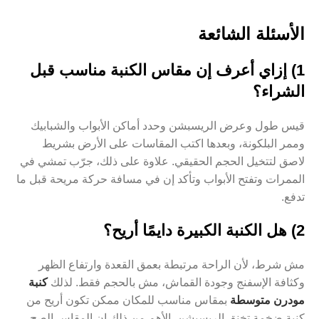
الأسئلة الشائعة
1) إزاي أعرف إن مقاس الكنبة مناسب قبل
الشراء؟
قيس طول وعرض الريسبشن وحدد أماكن الأبواب والشبابيك
وممر البلكونة، وبعدها اكتب المقاسات على الأرض بشريط
لاصق لتتخيل الحجم الحقيقي. علاوة على ذلك، جرّب تمشي في
الممرات وتفتح الأبواب وتأكد إن في مسافة حركة مريحة قبل ما
تدفع.
2) هل الكنبة الكبيرة دايمًا أريح؟
مش شرط، لأن الراحة مرتبطة بعمق القعدة وارتفاع الظهر
وكثافة الإسفنج وجودة القماش، مش بالحجم فقط. لذلك
كنبة
مودرن متوسطة
بمقاس مناسب للمكان ممكن تكون أريح من
كنبة ضخمة تخنق الريسبشن. الأهم من ذلك إن المقاس الصح