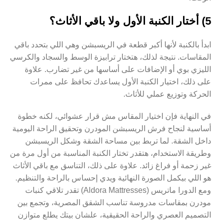
5) أختار الكنبة الأول ولا باقي الأثاث؟
ابدأ بالكنبة لأنها أكبر قطعة في الريسبشن وهي اللي بتحدد باقي
المقاسات. نتيجة لذلك، هتختار ترابيزة الوسط والسجاد والكرسي
الليزي بوي أو الإضافات على أساسها من غير تضارب. علاوة
على ذلك، اختيار الكنبة الأول يساعدك تحافظ على ممرات
الحركة وتوزيع عملي للأثاث.
في النهاية فإن اختيار المقاس مش قرار عشوائي، لكنه خطوة
أساسية لنجاح فرش الريسبشن المودرن وتحقيق الراحة اليومية
داخل الشقة. لما تربط بين مساحة الشقة وشكل الريسبشن
وطريقة الاستخدام، هتقدر تختار الكنبة المناسبة من أول مرة من
غير زحمة أو فراغ زائد. علاوة على ذلك، التناسق مع باقي الأثاث
هو اللي بيكمل الصورة النهائية ويدي إحساس بالراحة والتنظيم.
ومع الدورا ماتريس (Aldora Mattresses) تقدر تلاقي كنبات
مودرن بمقاسات مدروسة تناسب الشقق المصرية، وتجمع بين
التصميم العصري والراحة الحقيقية، علشان بيتك يطلع متوازن