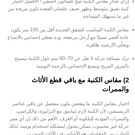
إزاي تختار مقاس الكنبة صح للصالون الصغير؟ الأفضل اختيار
كنبة بعمق متوسط وظهر نحيف علشان القعدة تكون مريحة من
غير ما تستهلك المساحة.
مقاس الكنبة المناسب للشقق الجديدة أقل من 100 متر يكون
عادة أقصر نسبيًا مع أرجل مرتفعة، وده يعطي إحساس بالاتساع
ويخلّي الأرضية ظاهرة.
ترك مسافة حركة لا تقل عن 70–80 سم حول الكنبة بيسمح
بالمرور المريح وبيمنع الإحساس بالزحمة اليومية.
2) مقاس الكنبة مع باقي قطع الأثاث
والممرات
اختيار مقاس الكنبة ما ينفعش يكون منفصل عن باقي عناصر
الريسبشن، لأن الكنبة لازم تتناسق مع الترابيزة، والكراسي،
والممرات المؤدية للبلكونة أو الغرف. الأهم من ذلك إن أي ممر
حركة غير محسوب ممكن يتحول لمشكلة استخدام يومية. لذلك
التوازن بين المقاسات هو الأساس في الأثاث المودرن.