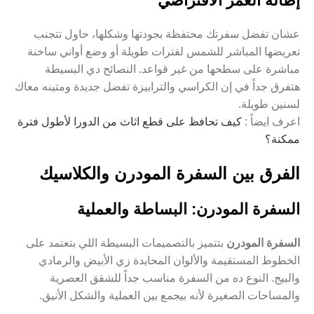
إطالة العمر الافتراضي
عشان تفضل سفرتك محتفظة بجودتها وشكلها، حاول تتجنب
تعريضها المباشر للشمس لفترات طويلة أو وضع أواني ساخنة
مباشرة على سطحها من غير قواعد. النصائح دي البسيطة
هتفرق جداً في إن الكراسي والترابيزة تفضل جديدة ومتينه معاك
لسنين طويلة.
اعرف ايضاً :
كيف تحافظ على قطع اثاث من الدورا لأطول فترة
ممكنة؟
الفرق بين السفرة المودرن والكلاسيك
السفرة المودرن: البساطة والعملية
السفرة المودرن
بتتميز بالتصميمات البسيطة اللي بتعتمد على
الخطوط المستقيمة والألوان المحايدة زي الأبيض والرمادي
والبيج. النوع ده من السفرة مناسب جداً للشقق العصرية
والمساحات الصغيرة لأنه بيجمع بين العملية والشكل الأنيق.