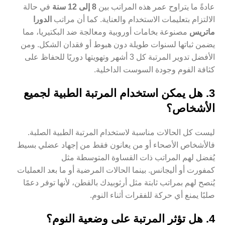
عادةً ما يتراوح عمر هذه المراتب بين
8 إلى 12 سنة
في حالة
الالتزام بتعليمات الاستخدام والعناية. كما أن مراتب
الدورا
ماتريس
مصنوعة بخامات أوروبية ومعالجة ضد البكتيريا، مما
يضمن ثباتها لسنوات طويلة دون هبوط أو فقدان الشكل. ومن
الأفضل تدوير المرتبة كل 3 أشهر وتهويتها دوريًا للحفاظ على
كثافة الفوم وجودة السوست الداخلية.
3. هل يمكن استخدام المرتبة الطبية لجميع
الأشخاص؟
ليست كل الحالات مناسبة لاستخدام المرتبة الطبية الصلبة.
فالأشخاص الأصحاء أو من يعانون فقط من إجهاد عضلي بسيط
يُفضل لهم المراتب ذات القساوة المتوسطة مثل
كمفورت
أو
أليجانس
. بينما الحالات المرضية أو ما بعد العمليات
يُنصح لهم بمراتب ثابتة مثل
أرثوبيدك بالقطن
، لأنها توفر دعمًا
صلبًا يمنع أي حركة للفقرات أثناء النوم.
4. هل تؤثر المرتبة على وضعية النوم؟