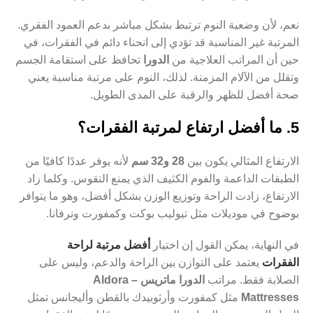
نعم، لأن وضعية النوم ترتبط بشكل مباشر بدعم العمود الفقري.
المرتبة غير المناسبة قد تؤدي إلى انحناء دائم في الفقرات، في
حين أن المراتب العلاجية من
الدورا
تحافظ على استقامة الجسم
وتقلل من الآلام المزمنة. لذلك، النوم على مرتبة مناسبة يعني
صحة أفضل للظهر والرقبة على المدى الطويل.
5. ما أفضل ارتفاع لمرتبة الفقرات؟
الارتفاع المثالي يكون بين
28 و32 سم
لأنه يوفر عددًا كافيًا من
الطبقات الداعمة والفوم الكثيف الذي يمنع التقوس. وكلما زاد
الارتفاع، زادت الراحة وتوزيع الوزن بشكل أفضل، وهو ما يتوافر
بوضوح في موديلات مثل
تيوليب بوكت
و
كمفورت
و
نرفانا
.
في النهاية، يمكن القول إن اختيار
أفضل مرتبة لراحة
الفقرات
يعتمد على التوازن بين الراحة والدعم، وليس على
الصلابة فقط. مراتب
الدورا ماتريس – Aldora
Mattresses
مثل
كمفورت
و
أرثوبيدك بالقطن
و
أليجانس
تمثل