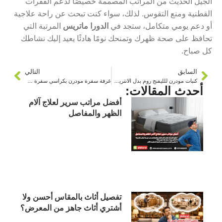
الجيل الحديث من المراتب المصممة خصيصًا لدعم الفقرات
القطنية ومنع التقوس. لذلك، سواء كنت تبحث عن راحة علاجية
أو دعم يومي متكامل، ستجد في
الدورا ماتريس
المرتبة التي
تحافظ على صحة ظهرك وتمنحك نومًا هادئًا يعيد إليك نشاطك
كل صباح.
السابق
التالي
كنبات مودرن للليفنج روم بدل الانتريه التقليدي
غرفة سفرة مودرن بكراسي سفرة خشب
أحدث المقالات:
أفضل مراتب سرير لعلاج آلام
الظهر والمفاصل
تفصيل أثاث بالمقاس أحسن ولا
أشتري أثاث جاهز من المعرض؟