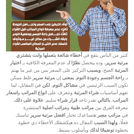
كتير من الناس بتقع في
أخطاء شائعة بتعملها وانت بتشتري
مرتبة سرير
، وده بيحصل
نظرًا لـ
عدم المعرفة الكافية بـ
اختيار
المرتبة
الصح،
وبسبب
التركيز على السعر بس من غير ما نهتم
بـ
راحة الجسم
و
جودة النوم
.
بمعنى
إن
مرتبة سرير
غلط ممكن
تكون السبب الرئيسي في
مشاكل النوم
،
لكن
في المقابل، لما
تفهم أساسيات
شراء المرتبة
وتتعرف على
انواع المراتب
و
اسعار
المراتب
،
بالتالي
تقدر تاخد
قرار شراء
سليم.
علاوة على ذلك
،
معرفة الفرق بين
مراتب طبية
و
مراتب اصلية
المنتشرة
في
مراتب مصر
هتساعدك تختار
افضل مرتبة سرير
تناسبك
فعلًا،
ولهذا السبب
المقال ده هيكشفلك الأخطاء دي خطوة
بخطوة
توضيحًا لذلك
وبأسلوب بسيط.