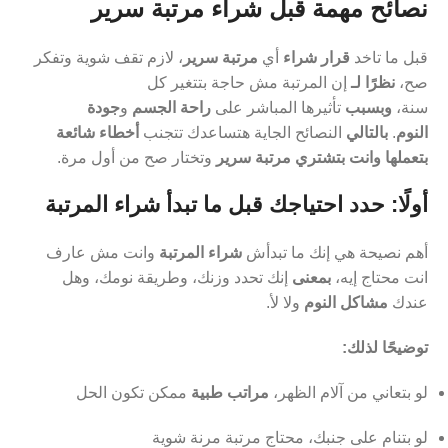
نصائح مهمة قبل شراء مرتبة سرير
قبل ما تاخد
قرار شراء
أي
مرتبة سرير
، لازم تقف شوية وتفكر
صح،
نظرًا لـ
إن المرتبة مش حاجة بتتغير كل
سنة،
وبسبب
تأثيرها المباشر على
راحة الجسم
و
جودة
النوم
.
بالتالي
النصائح الجاية هتساعدك تتجنب
أخطاء شائعة
بتعملها وانت بتشتري مرتبة سرير
وتختار صح من أول مرة.
أولًا: حدد احتياجك قبل ما تبدأ شراء المرتبة
أهم نصيحة هي إنك ما تبدأش
شراء المرتبة
وانت مش عارف
انت محتاج إيه،
بمعنى
إنك تحدد وزنك، وطريقة نومك، وهل
عندك
مشاكل النوم
ولا لأ.
توضيحًا لذلك:
لو بتعاني من آلام الظهر،
مراتب طبية
ممكن تكون الحل
لو بتنام على جنبك، محتاج مرتبة مرنة شوية