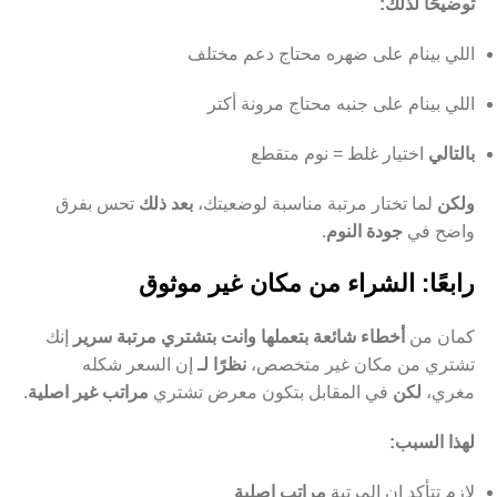
توضيحًا لذلك:
اللي بينام على ضهره محتاج دعم مختلف
اللي بينام على جنبه محتاج مرونة أكتر
بالتالي
اختيار غلط = نوم متقطع
ولكن
لما تختار مرتبة مناسبة لوضعيتك،
بعد ذلك
تحس بفرق
واضح في
جودة النوم
.
رابعًا: الشراء من مكان غير موثوق
كمان من
أخطاء شائعة بتعملها وانت بتشتري مرتبة سرير
إنك
تشتري من مكان غير متخصص،
نظرًا لـ
إن السعر شكله
مغري،
لكن
في المقابل بتكون معرض تشتري
مراتب غير اصلية
.
لهذا السبب:
لازم تتأكد إن المرتبة
مراتب اصلية