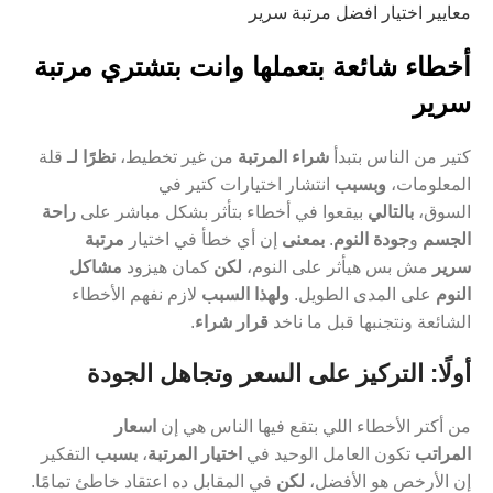
معايير اختيار افضل مرتبة سرير
أخطاء شائعة بتعملها وانت بتشتري مرتبة
سرير
كتير من الناس بتبدأ
شراء المرتبة
من غير تخطيط،
نظرًا لـ
قلة
المعلومات،
وبسبب
انتشار اختيارات كتير في
السوق،
بالتالي
بيقعوا في أخطاء بتأثر بشكل مباشر على
راحة
الجسم
و
جودة النوم
.
بمعنى
إن أي خطأ في اختيار
مرتبة
سرير
مش بس هيأثر على النوم،
لكن
كمان هيزود
مشاكل
النوم
على المدى الطويل.
ولهذا السبب
لازم نفهم الأخطاء
الشائعة ونتجنبها قبل ما ناخد
قرار شراء
.
أولًا: التركيز على السعر وتجاهل الجودة
من أكتر الأخطاء اللي بتقع فيها الناس هي إن
اسعار
المراتب
تكون العامل الوحيد في
اختيار المرتبة
،
بسبب
التفكير
إن الأرخص هو الأفضل،
لكن
في المقابل ده اعتقاد خاطئ تمامًا.