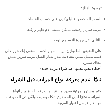
توضيحًا لذلك:
السعر المنخفض غالبًا بيكون على حساب الخامات
مرتبة سرير رخيصة ممكن تسبب آلام ظهر ورقبة
بالتالي
تقل
جودة النوم
مع الوقت
على النقيض
، لما توازن بين السعر والجودة،
بمعنى
إنك تدور على
قيمة مقابل سعر،
بعد ذلك
تقدر تختار
افضل مرتبة سرير
تعيش
معاك سنين.
أخطاء يجب تجنبها عند شراء مرتبة جديدة
ثانيًا: عدم معرفة انواع المراتب قبل الشراء
كتير بيشتروا
مرتبة سرير
من غير ما يعرفوا الفرق بين
انواع
المراتب
،
نظرًا لـ
إن الموضوع شكله بسيط،
ولكن
في الحقيقة ده
من أهم عوامل
اختيار المرتبة
.